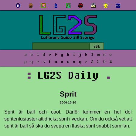
a
b
c
d
e
f
g
h
i
j
k
l
m
n
o
p
q
r
s
t
u
v
w
x
y
z
å
ä
ö
#
:
LG2S Daily
.
Sprit
2006-10-10
Sprit är ball och cool. Därför kommer en hel del
spritentusiaster att dricka sprit i veckan. Om du också vet att
sprit är ball så ska du svepa en flaska sprit snabbt som fan.