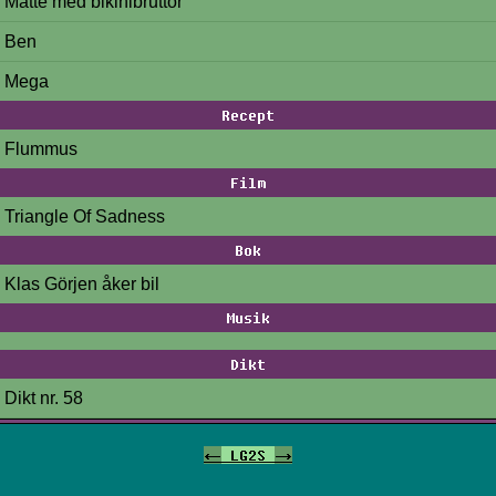
Matte med bikinibruttor
Ben
Mega
Recept
Flummus
Film
Triangle Of Sadness
Bok
Klas Görjen åker bil
Musik
Dikt
Dikt nr. 58
<-
LG2S
->