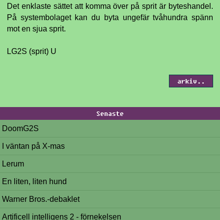
Det enklaste sättet att komma över på sprit är byteshandel.
På systembolaget kan du byta ungefär tvåhundra spänn
mot en sjua sprit.
LG2S (sprit) U
arkiv..
Senaste
DoomG2S
I väntan på X-mas
Lerum
En liten, liten hund
Warner Bros.-debaklet
Artificell intelligens 2 - förnekelsen