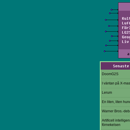
Kul
Luf
För
LG2
Geo
Liv
a
Senaste
DoomG2S
I väntan på X-ma
Lerum
En liten, liten hun
Warner Bros.-deb
Artificell intelligen
förnekelsen