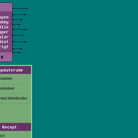
ppen
obby
älle
yper
ylar
ätet
rigt
#
ppdaterade
rmärken
amledare
med bikinibruttor
Recept
mus