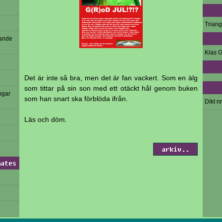
Trian
vande
Klas G
Det är inte så bra, men det är fan vackert. Som en älg
som tittar på sin son med ett otäckt hål genom buken
ngar
som han snart ska förblöda ifrån.
Dikt nr
Läs och döm.
arkiv..
mates