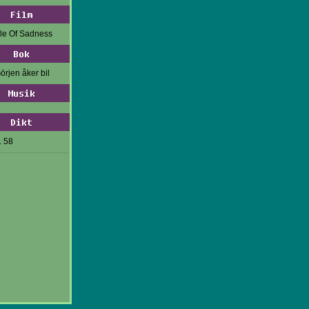
Film
gle Of Sadness
Bok
örjen åker bil
Musik
Dikt
. 58