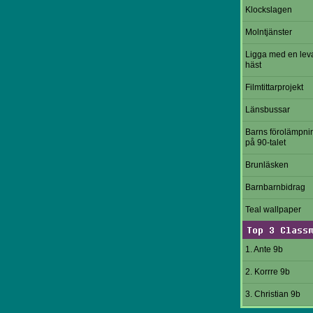
Klockslagen
Molntjänster
Ligga med en le
häst
Filmtittarprojekt
Länsbussar
Barns förolämpni
på 90-talet
Brunläsken
Barnbarnbidrag
Teal wallpaper
Top 3 Class
1. Ante 9b
2. Korrre 9b
3. Christian 9b