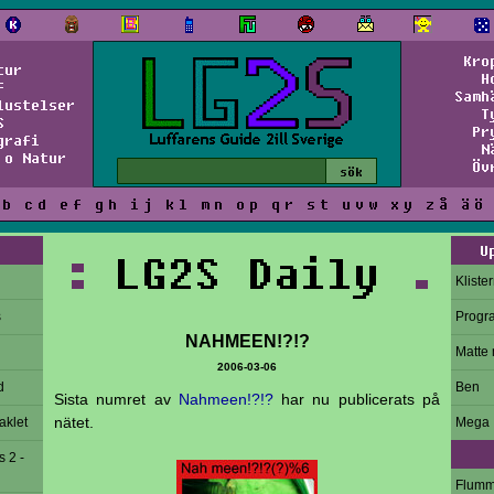
Kro
tur
H
f
Samh
lustelser
T
S
Pr
grafi
N
 o Natur
Öv
b
c
d
e
f
g
h
i
j
k
l
m
n
o
p
q
r
s
t
u
v
w
x
y
z
å
ä
ö
U
:
LG2S Daily
.
Kliste
s
Progr
NAHMEEN!?!?
Matte 
2006-03-06
d
Ben
Sista numret av
Nahmeen!?!?
har nu publicerats på
nätet.
aklet
Mega
s 2 -
Flum