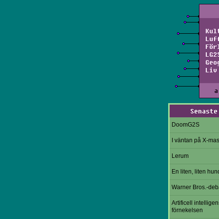
Kul
Luf
För
LG2
Geo
Liv
a
Senaste
DoomG2S
I väntan på X-ma
Lerum
En liten, liten hun
Warner Bros.-deb
Artificell intelligen
förnekelsen