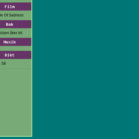
Film
gle Of Sadness
Bok
örjen åker bil
Musik
Dikt
. 58