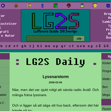
Kro
tur
H
f
Samh
lustelser
T
S
Pr
grafi
N
 o Natur
Öv
b
c
d
e
f
g
h
i
j
k
l
m
n
o
p
q
r
s
t
u
v
w
x
y
z
å
ä
ö
U
:
LG2S Daily
.
Kliste
s
Progr
Lyssnarstorm
Matte 
2006-02-06
d
Ben
Näe, men det var sjukt roligt att sända radio ikväll. Och
många fräna lyssnare.
aklet
Mega
s 2 -
Och vi ligger så att säga ett hus back, eftersom det här
Flum
hände på irc: