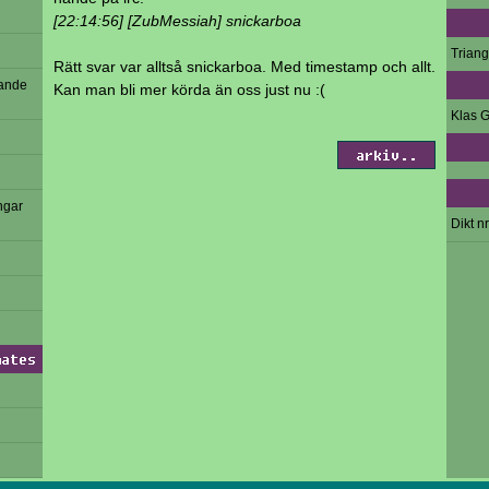
[22:14:56] [ZubMessiah] snickarboa
Trian
Rätt svar var alltså snickarboa. Med timestamp och allt.
vande
Kan man bli mer körda än oss just nu :(
Klas G
arkiv..
ngar
Dikt nr
mates