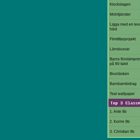
Klockslagen
Molntjänster
Ligga med en le
häst
Filmtittarprojekt
Länsbussar
Barns förolämpni
på 90-talet
Brunläsken
Barnbarnbidrag
Teal wallpaper
Top 3 Class
1. Ante 9b
2. Korrre 9b
3. Christian 9b