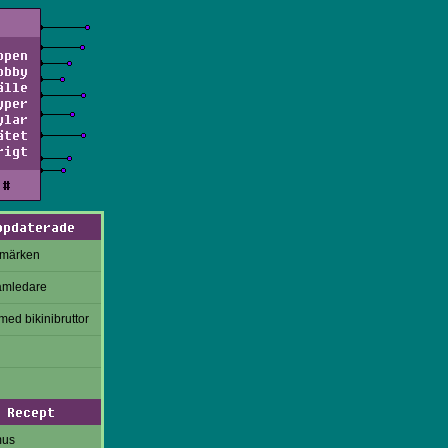
ppen
obby
älle
yper
ylar
ätet
rigt
#
ppdaterade
rmärken
amledare
med bikinibruttor
Recept
mus