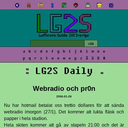
a
b
c
d
e
f
g
h
i
j
k
l
m
n
o
p
q
r
s
t
u
v
w
x
y
z
å
ä
ö
#
:
LG2S Daily
.
Webradio och pr0n
2006-01-26
Nu har hotmail betalat oss trettio dollares för att sända
webradio imorgon (27/1). Det kommer att lukta fläsk och
papper i hela studion.
Hela skiten kommer att gå av stapeln 21:00 och det är