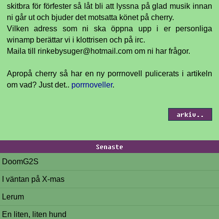
skitbra för förfester så låt bli att lyssna på glad musik innan
ni går ut och bjuder det motsatta könet på cherry.
Vilken adress som ni ska öppna upp i er personliga
winamp berättar vi i klottrisen och på irc.
Maila till rinkebysuger@hotmail.com om ni har frågor.
Apropå cherry så har en ny porrnovell pulicerats i artikeln
om vad? Just det..
porrnoveller
.
arkiv..
Senaste
DoomG2S
I väntan på X-mas
Lerum
En liten, liten hund