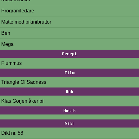
Programledare
Matte med bikinibruttor
Ben
Mega
Recept
Flummus
Film
Triangle Of Sadness
Bok
Klas Görjen åker bil
Musik
Dikt
Dikt nr. 58