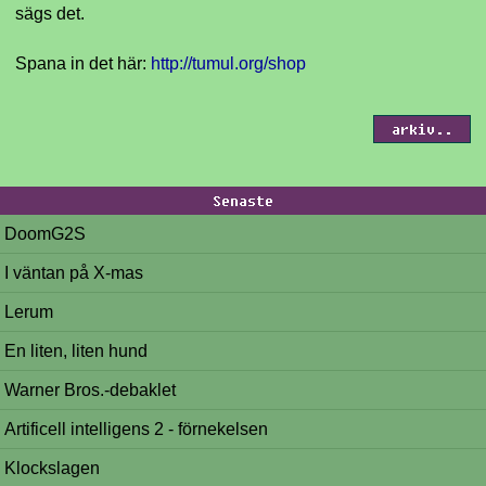
sägs det.
Spana in det här:
http://tumul.org/shop
arkiv..
Senaste
DoomG2S
I väntan på X-mas
Lerum
En liten, liten hund
Warner Bros.-debaklet
Artificell intelligens 2 - förnekelsen
Klockslagen