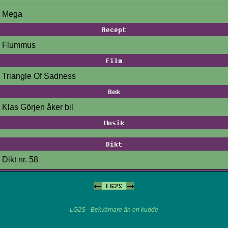
Mega
Recept
Flummus
Film
Triangle Of Sadness
Bok
Klas Görjen åker bil
Musik
Dikt
Dikt nr. 58
<-
LG2S
->
LG2S - Bekvämare än en kudde