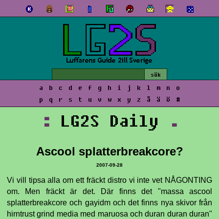
a
b
c
d
e
f
g
h
i
j
k
l
m
n
o
p
q
r
s
t
u
v
w
x
y
z
å
ä
ö
#
:
LG2S Daily
.
Ascool splatterbreakcore?
2007-09-28
Vi vill tipsa alla om ett fräckt distro vi inte vet NÅGONTING
om. Men fräckt är det. Där finns det "massa ascool
splatterbreakcore och gayidm och det finns nya skivor från
hirntrust grind media med maruosa och duran duran duran"