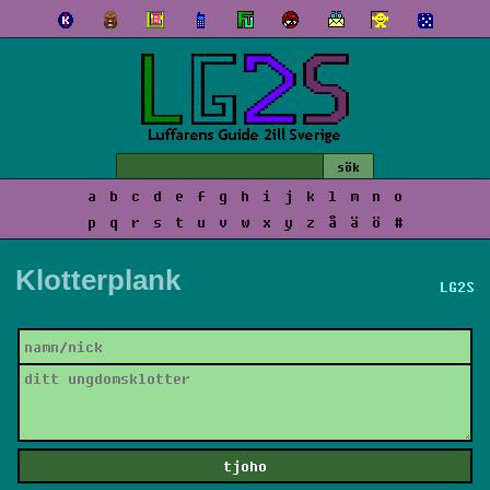
a
b
c
d
e
f
g
h
i
j
k
l
m
n
o
p
q
r
s
t
u
v
w
x
y
z
å
ä
ö
#
Klotterplank
LG2S