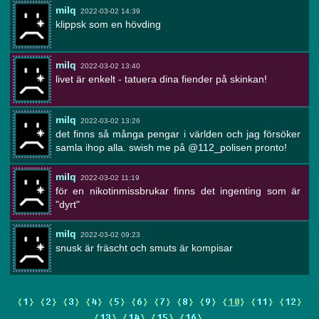
milq
2022-03-02 14:39
klippsk som en hövding
milq
2022-03-02 13:40
livet är enkelt - tatuera dina fiender på skinkan!
milq
2022-03-02 13:26
det finns så många pengar i världen och jag försöker
samla ihop alla. swish me på @112_polisen pronto!
milq
2022-03-02 11:19
för en nikotinmissbrukar finns det ingenting som är
"dyrt"
milq
2022-03-02 09:23
snusk är fräscht och smuts är kompisar
{
1
} {
2
} {
3
} {
4
} {
5
} {
6
} {
7
} {
8
} {
9
} {
10
} {
11
} {
12
}
{
13
} {
14
} {
15
} {
16
} ...