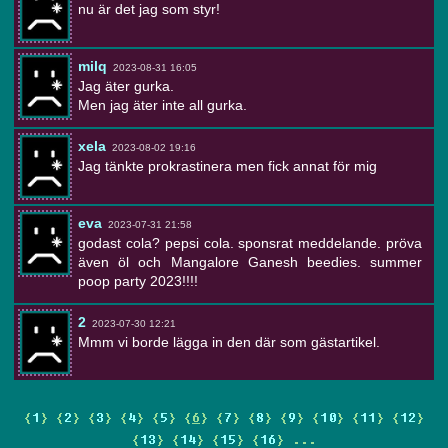
nu är det jag som styr!
milq
2023-08-31 16:05
Jag äter gurka.
Men jag äter inte all gurka.
xela
2023-08-02 19:16
Jag tänkte prokrastinera men fick annat för mig
eva
2023-07-31 21:58
godast cola? pepsi cola. sponsrat meddelande. pröva
även öl och Mangalore Ganesh beedies. summer
poop party 2023!!!!
2
2023-07-30 12:21
Mmm vi borde lägga in den där som gästartikel.
{
1
} {
2
} {
3
} {
4
} {
5
} {
6
} {
7
} {
8
} {
9
} {
10
} {
11
} {
12
}
{
13
} {
14
} {
15
} {
16
} ...