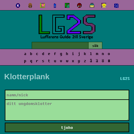
a
b
c
d
e
f
g
h
i
j
k
l
m
n
o
p
q
r
s
t
u
v
w
x
y
z
å
ä
ö
#
Klotterplank
LG2S