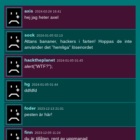
axis
2024-02-26 16:41
hej jag heter axel
sock
2024-01-05 02:13
Attans bananer, hackers i farten! Hoppas de inte
använder det ”hemliga” lösenordet
hacktheplanet
2024-01-05 01:45
alert("WTF?");
hg
2024-01-05 01:44
ddfdfd
foder
2023-12-13 21:01
pesten är här!
finn
2023-12-05 11:24
du är tillåten, rent av uppmanad