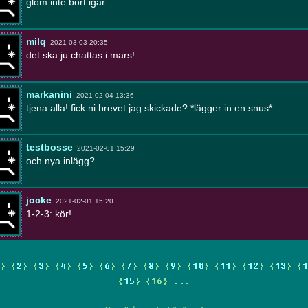
glöm inte bort igår
milq
2021-03-03 20:35
det ska ju chattas i mars!
markanini
2021-02-04 13:36
tjena alla! fick ni brevet jag skickade? *lägger in en snus*
testbosse
2021-02-01 15:29
och nya inlägg?
jocke
2021-02-01 15:20
1-2-3: kör!
} {
2
} {
3
} {
4
} {
5
} {
6
} {
7
} {
8
} {
9
} {
10
} {
11
} {
12
} {
13
} {
1
{
15
} {
16
} ...