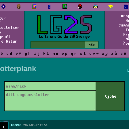
Kro
tur
H
f
Samh
lustelser
T
S
Pr
grafi
N
 o Natur
Öv
b
c
d
e
f
g
h
i
j
k
l
m
n
o
p
q
r
s
t
u
v
w
x
y
z
å
ä
ö
otterplank
rasse
2021-05-17 12:54