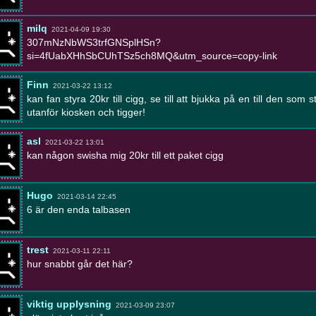
milq
2021-04-09 19:30
307mNzNbWS3trfGNSplHSn?
si=4fUabXHhSbCUhTSz5ch8MQ&utm_source=copy-link
Finn
2021-03-22 13:12
kan fan styra 20kr till cigg, se till att bjukka på en till den som s
utanför kiosken och tigger!
asl
2021-03-22 13:01
kan någon swisha mig 20kr till ett paket cigg
Hugo
2021-03-14 22:45
6 är den enda talbasen
trest
2021-03-11 22:11
hur snabbt går det här?
viktig upplysning
2021-03-09 23:07