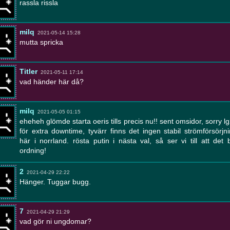
rassla rissla
milq
2021-05-14 15:28
mutta spricka
Titler
2021-05-11 17:14
vad händer här då?
milq
2021-05-05 01:15
eheheh glömde starta oeris tills precis nu!! sent omsidor, sorry l
för extra downtime, tyvärr finns det ingen stabil strömförsörjn
här i norrland. rösta putin i nästa val, så ser vi till att det b
ordning!
2
2021-04-29 22:22
Hänger. Tuggar bugg.
7
2021-04-29 21:29
vad gör ni ungdomar?