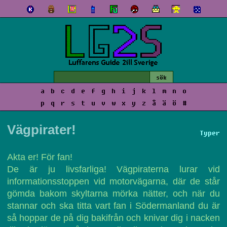
a
b
c
d
e
f
g
h
i
j
k
l
m
n
o
p
q
r
s
t
u
v
w
x
y
z
å
ä
ö
#
Vägpirater!
Typer
Akta er! För fan!
De är ju livsfarliga! Vägpiraterna lurar vid
informationsstoppen vid motorvägarna, där de står
gömda bakom skyltarna mörka nätter, och när du
stannar och ska titta vart fan i Södermanland du är
så hoppar de på dig bakifrån och knivar dig i nacken