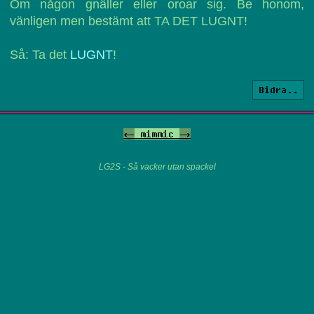
Om någon gnäller eller oroar sig. Be honom,
vänligen men bestämt att TA DET LUGNT!
Så: Ta det
LUGNT
!
Bidra..
<-
mimmic
->
LG2S - Så vacker utan spackel