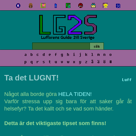
a
b
c
d
e
f
g
h
i
j
k
l
m
n
o
p
q
r
s
t
u
v
w
x
y
z
å
ä
ö
#
Ta det LUGNT!
Luff
Något alla borde göra
HELA TIDEN!
Varför stressa upp sig bara för att saker går åt
helsefyr? Ta det kallt och se vad som händer.
Detta är det viktigaste tipset som finns!