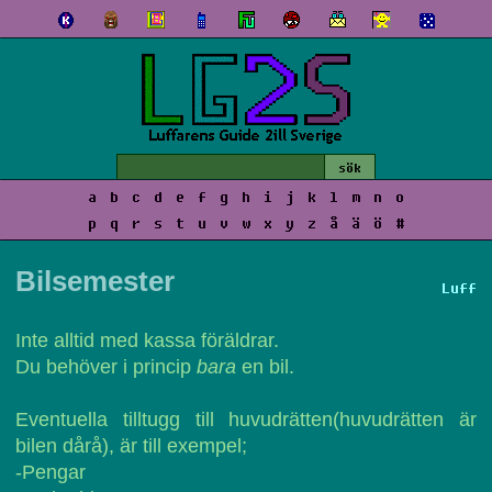
a
b
c
d
e
f
g
h
i
j
k
l
m
n
o
p
q
r
s
t
u
v
w
x
y
z
å
ä
ö
#
Bilsemester
Luff
Inte alltid med kassa föräldrar.
Du behöver i princip
bara
en bil.
Eventuella tilltugg till huvudrätten(huvudrätten är
bilen dårå), är till exempel;
-Pengar