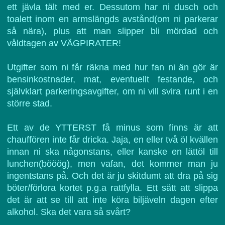
ett jävla tält med er. Dessutom har ni dusch och
toalett inom en armslängds avstånd(om ni parkerar
så nära), plus att man slipper bli mördad och
våldtagen av
VÄGPIRATER!
Utgifter som ni får räkna med hur fan ni än gör är
bensinkostnader, mat, eventuellt festande, och
självklart parkeringsavgifter, om ni vill svira runt i en
större stad.
Ett av de YTTERST få minus som finns är att
chauffören inte får dricka. Jaja, en eller två öl kvällen
innan ni ska någonstans, eller kanske en lättöl till
lunchen(bööög), men vafan, det kommer man ju
ingentstans på. Och det är ju skitdumt att dra på sig
böter/förlora kortet p.g.a rattfylla. Ett sätt att slippa
det är att se till att inte köra biljäveln dagen efter
alkohol. Ska det vara så svårt?