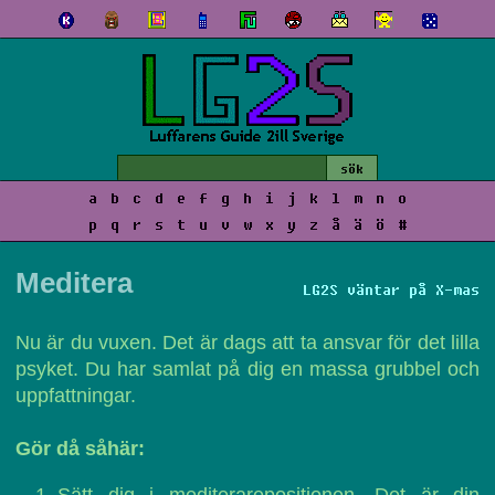
a
b
c
d
e
f
g
h
i
j
k
l
m
n
o
p
q
r
s
t
u
v
w
x
y
z
å
ä
ö
#
Meditera
LG2S väntar på X-mas
Nu är du vuxen. Det är dags att ta ansvar för det lilla
psyket. Du har samlat på dig en massa grubbel och
uppfattningar.
Gör då såhär: