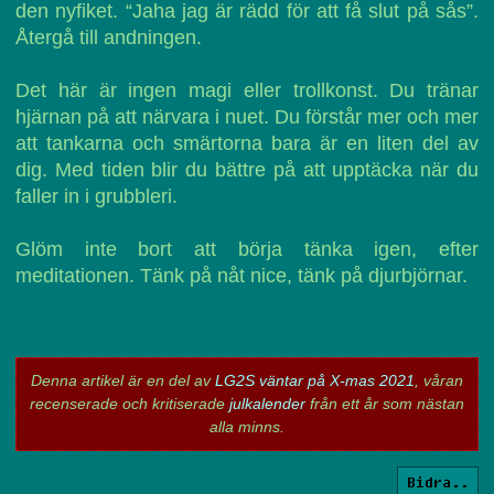
den nyfiket. “Jaha jag är rädd för att få slut på sås”.
Återgå till andningen.
Det här är ingen magi eller trollkonst. Du tränar
hjärnan på att närvara i nuet. Du förstår mer och mer
att tankarna och smärtorna bara är en liten del av
dig. Med tiden blir du bättre på att upptäcka när du
faller in i grubbleri.
Glöm inte bort att börja tänka igen, efter
meditationen. Tänk på nåt nice, tänk på djurbjörnar.
Denna artikel är en del av
LG2S väntar på X-mas 2021
, våran
recenserade och kritiserade
julkalender
från ett år som nästan
alla minns.
Bidra..