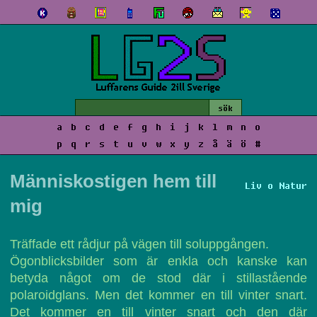
a
b
c
d
e
f
g
h
i
j
k
l
m
n
o
p
q
r
s
t
u
v
w
x
y
z
å
ä
ö
#
Människostigen hem till
Liv o Natur
mig
Träffade ett rådjur på vägen till soluppgången.
Ögonblicksbilder som är enkla och kanske kan
betyda något om de stod där i stillastående
polaroidglans. Men det kommer en till vinter snart.
Det kommer en till vinter snart och den där