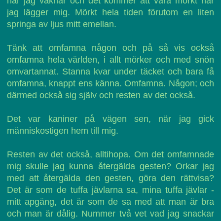
när jag vaknar och det kommer att vara mörkt när
jag lägger mig. Mörkt hela tiden förutom en liten
springa av ljus mitt emellan.
Tänk att omfamna någon och på så vis också
omfamna hela världen, i allt mörker och med snön
omvartannat. Stanna kvar under täcket och bara få
omfamna, knappt ens känna. Omfamna. Någon; och
därmed också sig själv och resten av det också.
Det var kaniner på vägen sen, när jag gick
människostigen hem till mig.
Resten av det också, alltihopa. Om det omfamnade
mig skulle jag kunna återgälda gesten? Orkar jag
med att återgälda den gesten, göra den rättvisa?
Det är som de tuffa jävlarna sa, mina tuffa jävlar -
mitt apgäng, det är som de sa med att man är bra
och man är dålig. Nummer två vet vad jag snackar