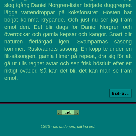
slog igång Daniel Norgren-listan började duggregnet
lägga vattendroppar på köksfönstret. Hösten har
börjat komma krypande. Och just nu ser jag fram
emot den. Det blir dags för Daniel Norgren och
överrockar och gamla kepsar och kängor. Snart blir
naturen flerfärgad igen. Svamparnas säsong
kommer. Ruskvädrets säsong. En kopp te under en
filt-säsongen, gamla filmer på repeat, dra sig för att
gå ut tills regnet avtar och sen frisk höstluft efter ett
riktigt oväder. Så kan det bli, det kan man se fram
emot.
Bidra..
<-
seb
->
LG2S - din underjord, ditt fria ord.