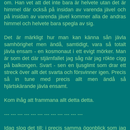
om. Han vet att det inte bara är helvete utan det är
himmel där också på insidan av varenda jävel och
på insidan av varenda jävel kommer alla de andras
himmel och helvete bara spegla av sig.
Det är märkligt hur man kan känna sån jävla
samhörighet men ändå, samtidigt, vara så totalt
jävla ensam - en kosmonaut i ett evigt mörker. Man
är som det där stjärnfallet jag såg när jag rökte cigg
på balkongen. Svart - sen en ljusglimt som drar ett
streck över allt det svarta och försvinner igen. Precis
så in tune med precis allt men ändå så
hjärtskärande jävla ensamt.
Kom ihåg att frammana allt detta detta.
--- --- --- --- --- --- --- --- --- --- --- ---
Idag slog det till; i precis samma ögonblick som jag