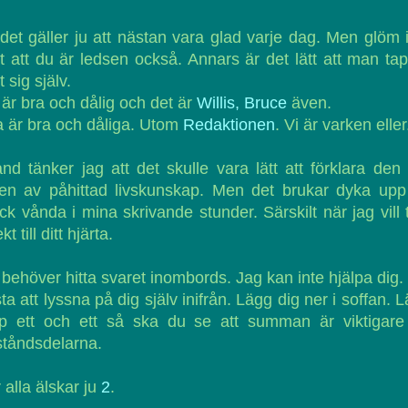
det gäller ju att nästan vara glad varje dag. Men glöm 
t att du är ledsen också. Annars är det lätt att man ta
t sig själv.
är bra och dålig och det är
Willis, Bruce
även.
a är bra och dåliga. Utom
Redaktionen
. Vi är varken eller
and tänker jag att det skulle vara lätt att förklara den
pen av påhittad livskunskap. Men det brukar dyka upp
ck vånda i mina skrivande stunder. Särskilt när jag vill 
kt till ditt hjärta.
behöver hitta svaret inombords. Jag kan inte hjälpa dig.
ta att lyssna på dig själv inifrån. Lägg dig ner i soffan. 
op ett och ett så ska du se att summan är viktigare
tåndsdelarna.
 alla älskar ju
2
.