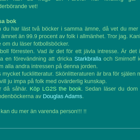
erbörande vet!
sa bok
 du har läst två böcker i samma ämne, då vet du mer
 ämnet än 99.9 procent av folk i allmänhet. Tror jag. Ka
e om du läser fotbollsböcker.
boll förresten. Vad är det för ett jävla intresse. Är det 
a en förevändning att dricka
Starkbralla
och Smirnoff i
 alla andra intressen på denna jorden.
 mycket fucklitteratur. Skönlitteraturen är bra för själen
vill ju impa på folk med ovärderlig kunskap.
r då såhär.
Köp LG2S the book
. Sedan läser du dom 
mdenböckerna av
Douglas Adams
.
kan du mer än varenda person!!! !!