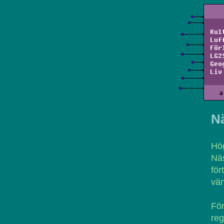
Kul
Luf
För
LG2
Geo
Liv
a
N
Hög
Nä
för
vän
För
reg