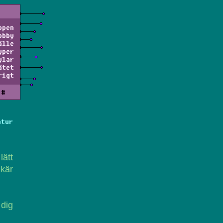
ppen
obby
älle
yper
ylar
ätet
rigt
#
atur
ätt
 kär
 dig