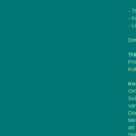
- T
- K
- L
De
Tr
Pr
Kut
Kn
Om 
Svå
var
Dom
Men
att
Se