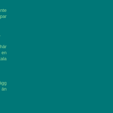
inte
ppar
.
 här
 en
tala
Lägg
 än