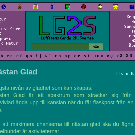
Kro
tur
H
f
Samh
lustelser
T
S
Pr
grafi
N
 o Natur
Öv
b
c
d
e
f
g
h
i
j
k
l
m
n
o
p
q
r
s
t
u
v
w
x
y
z
å
ä
ö
ästan Glad
Liv o N
sta nivån av gladhet som kan skapas.
stan Glad är ett spektrum som sträcker sig från l
tvivlad ända upp till känslan när du får flaskpost från en
.
 att maximera chanserna till nästan glad ska du ägna
elbundet åt aktiviteterna: