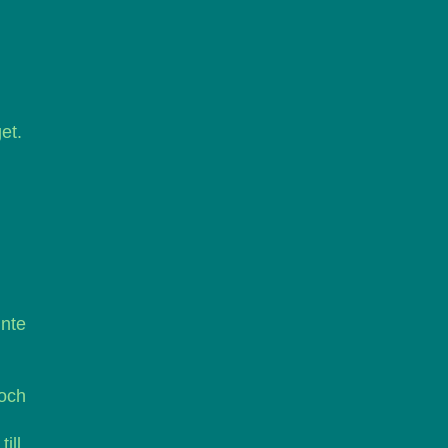
et.
inte
 och
ll.