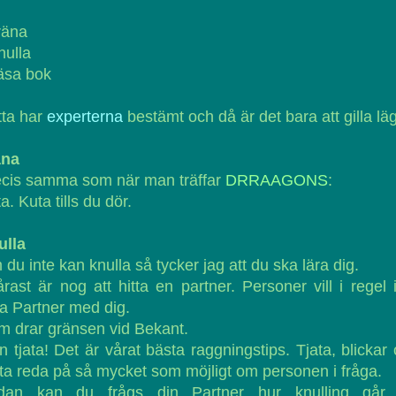
räna
nulla
äsa bok
tta har
experterna
bestämt och då är det bara att gilla läg
äna
ecis samma som när man träffar
DRRAAGONS
:
a. Kuta tills du dör.
ulla
du inte kan knulla så tycker jag att du ska lära dig.
rast är nog att hitta en partner. Personer vill i regel 
a Partner med dig.
 drar gränsen vid Bekant.
 tjata! Det är vårat bästa raggningstips. Tjata, blickar
 ta reda på så mycket som möjligt om personen i fråga.
dan kan du frågs din Partner hur knulling går ti