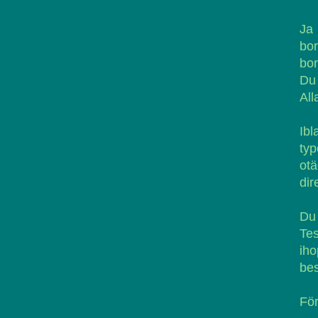
Ja 
bor
bor
Du 
All
Ibl
ty
otä
dire
Du 
Tes
ih
bes
För