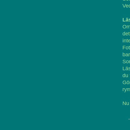
Ved
Lä
Om
det
int
Fot
bar
Som
Läs
du 
Gö
ry
Nu 