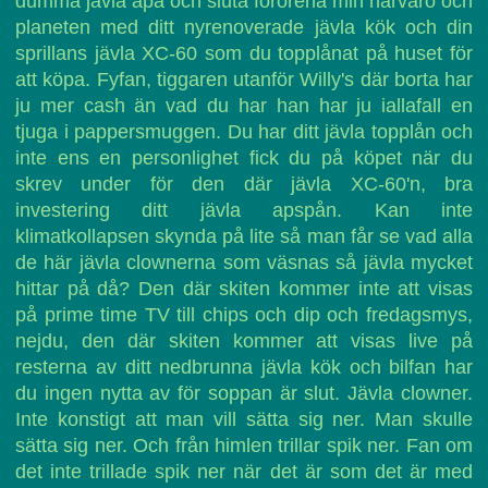
dumma jävla apa och sluta förorena min närvaro och
planeten med ditt nyrenoverade jävla kök och din
sprillans jävla XC-60 som du topplånat på huset för
att köpa. Fyfan, tiggaren utanför Willy's där borta har
ju mer cash än vad du har han har ju iallafall en
tjuga i pappersmuggen. Du har ditt jävla topplån och
inte ens en personlighet fick du på köpet när du
skrev under för den där jävla XC-60'n, bra
investering ditt jävla apspån. Kan inte
klimatkollapsen skynda på lite så man får se vad alla
de här jävla clownerna som väsnas så jävla mycket
hittar på då? Den där skiten kommer inte att visas
på prime time TV till chips och dip och fredagsmys,
nejdu, den där skiten kommer att visas live på
resterna av ditt nedbrunna jävla kök och bilfan har
du ingen nytta av för soppan är slut. Jävla clowner.
Inte konstigt att man vill sätta sig ner. Man skulle
sätta sig ner. Och från himlen trillar spik ner. Fan om
det inte trillade spik ner när det är som det är med