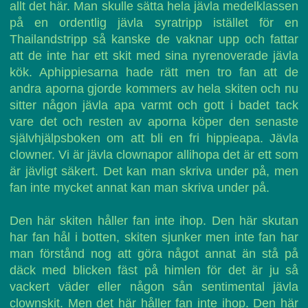
allt det här. Man skulle sätta hela jävla medelklassen
på en ordentlig jävla syratripp istället för en
Thailandstripp så kanske de vaknar upp och fattar
att de inte har ett skit med sina nyrenoverade jävla
kök. Aphippiesarna hade rätt men tro fan att de
andra aporna gjorde kommers av hela skiten och nu
sitter någon jävla apa varmt och gott i badet tack
vare det och resten av aporna köper den senaste
självhjälpsboken om att bli en fri hippieapa. Jävla
clowner. Vi är jävla clownapor allihopa det är ett som
är jävligt säkert. Det kan man skriva under på, men
fan inte mycket annat kan man skriva under på.
Den här skiten håller fan inte ihop. Den här skutan
har fan hål i botten, skiten sjunker men inte fan har
man förstånd nog att göra något annat än stå på
däck med blicken fäst på himlen för det är ju så
vackert väder eller någon sån sentimental jävla
clownskit. Men det här håller fan inte ihop. Den här