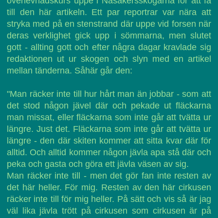
överlevnadskurs uppe i Näsåkersskogarna för att få
till den här artikeln. Ett par reportrar var nära att
stryka med på en stenstrand där uppe vid forsen när
deras verklighet gick upp i sömmarna, men slutet
gott - allting gott och efter några dagar kravlade sig
redaktionen ut ur skogen och slyn med en artikel
mellan tänderna. Såhär går den:
"Man räcker inte till hur hårt man än jobbar - som att
det stod någon jävel där och pekade ut fläckarna
man missat, eller fläckarna som inte går att tvätta ur
längre. Just det. Fläckarna som inte går att tvätta ur
längre - den där skiten kommer att sitta kvar där för
alltid. Och alltid kommer någon jävla apa stå där och
peka och gasta och göra ett jävla väsen av sig.
Man räcker inte till - men det gör fan inte resten av
det här heller. För mig. Resten av den här cirkusen
räcker inte till för mig heller. På sätt och vis så är jag
väl lika jävla trött på cirkusen som cirkusen är på