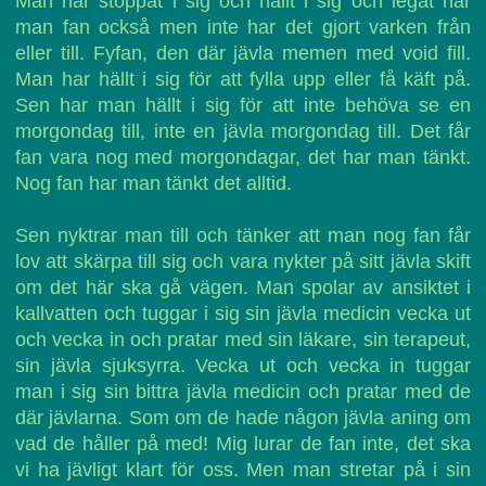
Man har stoppat i sig och hällt i sig och legat har
man fan också men inte har det gjort varken från
eller till. Fyfan, den där jävla memen med void fill.
Man har hällt i sig för att fylla upp eller få käft på.
Sen har man hällt i sig för att inte behöva se en
morgondag till, inte en jävla morgondag till. Det får
fan vara nog med morgondagar, det har man tänkt.
Nog fan har man tänkt det alltid.
Sen nyktrar man till och tänker att man nog fan får
lov att skärpa till sig och vara nykter på sitt jävla skift
om det här ska gå vägen. Man spolar av ansiktet i
kallvatten och tuggar i sig sin jävla medicin vecka ut
och vecka in och pratar med sin läkare, sin terapeut,
sin jävla sjuksyrra. Vecka ut och vecka in tuggar
man i sig sin bittra jävla medicin och pratar med de
där jävlarna. Som om de hade någon jävla aning om
vad de håller på med! Mig lurar de fan inte, det ska
vi ha jävligt klart för oss. Men man stretar på i sin