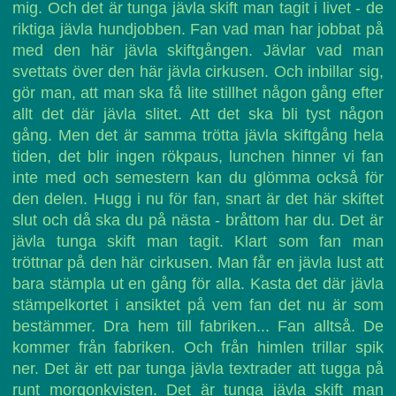
mig. Och det är tunga jävla skift man tagit i livet - de
riktiga jävla hundjobben. Fan vad man har jobbat på
med den här jävla skiftgången. Jävlar vad man
svettats över den här jävla cirkusen. Och inbillar sig,
gör man, att man ska få lite stillhet någon gång efter
allt det där jävla slitet. Att det ska bli tyst någon
gång. Men det är samma trötta jävla skiftgång hela
tiden, det blir ingen rökpaus, lunchen hinner vi fan
inte med och semestern kan du glömma också för
den delen. Hugg i nu för fan, snart är det här skiftet
slut och då ska du på nästa - bråttom har du. Det är
jävla tunga skift man tagit. Klart som fan man
tröttnar på den här cirkusen. Man får en jävla lust att
bara stämpla ut en gång för alla. Kasta det där jävla
stämpelkortet i ansiktet på vem fan det nu är som
bestämmer. Dra hem till fabriken... Fan alltså. De
kommer från fabriken. Och från himlen trillar spik
ner. Det är ett par tunga jävla textrader att tugga på
runt morgonkvisten. Det är tunga jävla skift man