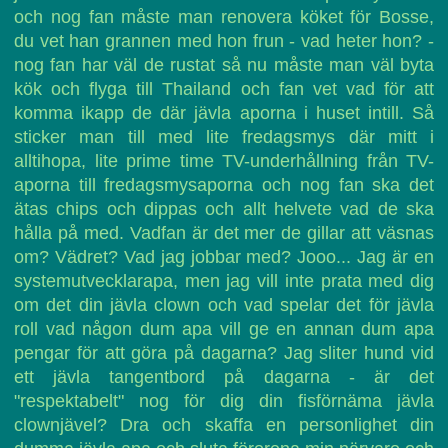
och nog fan måste man renovera köket för Bosse,
du vet han grannen med hon frun - vad heter hon? -
nog fan har väl de rustat så nu måste man väl byta
kök och flyga till Thailand och fan vet vad för att
komma ikapp de där jävla aporna i huset intill. Så
sticker man till med lite fredagsmys där mitt i
alltihopa, lite prime time TV-underhållning från TV-
aporna till fredagsmysaporna och nog fan ska det
ätas chips och dippas och allt helvete vad de ska
hålla på med. Vadfan är det mer de gillar att väsnas
om? Vädret? Vad jag jobbar med? Jooo... Jag är en
systemutvecklarapa, men jag vill inte prata med dig
om det din jävla clown och vad spelar det för jävla
roll vad någon dum apa vill ge en annan dum apa
pengar för att göra på dagarna? Jag sliter hund vid
ett jävla tangentbord på dagarna - är det
"respektabelt" nog för dig din fisförnäma jävla
clownjävel? Dra och skaffa en personlighet din