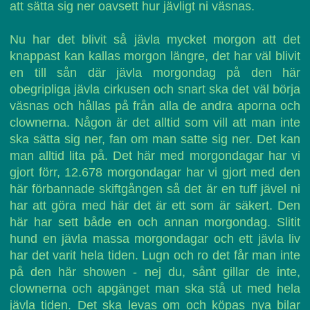
att sätta sig ner oavsett hur jävligt ni väsnas.
Nu har det blivit så jävla mycket morgon att det
knappast kan kallas morgon längre, det har väl blivit
en till sån där jävla morgondag på den här
obegripliga jävla cirkusen och snart ska det väl börja
väsnas och hållas på från alla de andra aporna och
clownerna. Någon är det alltid som vill att man inte
ska sätta sig ner, fan om man satte sig ner. Det kan
man alltid lita på. Det här med morgondagar har vi
gjort förr, 12.678 morgondagar har vi gjort med den
här förbannade skiftgången så det är en tuff jävel ni
har att göra med här det är ett som är säkert. Den
här har sett både en och annan morgondag. Slitit
hund en jävla massa morgondagar och ett jävla liv
har det varit hela tiden. Lugn och ro det får man inte
på den här showen - nej du, sånt gillar de inte,
clownerna och apgänget man ska stå ut med hela
jävla tiden. Det ska levas om och köpas nya bilar