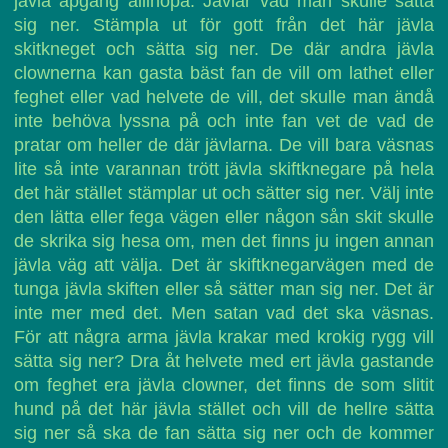
jävla apgäng allihopa. Jävlar vad man skulle sätta
sig ner. Stämpla ut för gott från det här jävla
skitkneget och sätta sig ner. De där andra jävla
clownerna kan gasta bäst fan de vill om lathet eller
feghet eller vad helvete de vill, det skulle man ändå
inte behöva lyssna på och inte fan vet de vad de
pratar om heller de där jävlarna. De vill bara väsnas
lite så inte varannan trött jävla skiftknegare på hela
det här stället stämplar ut och sätter sig ner. Välj inte
den lätta eller fega vägen eller någon sån skit skulle
de skrika sig hesa om, men det finns ju ingen annan
jävla väg att välja. Det är skiftknegarvägen med de
tunga jävla skiften eller så sätter man sig ner. Det är
inte mer med det. Men satan vad det ska väsnas.
För att några arma jävla krakar med krokig rygg vill
sätta sig ner? Dra åt helvete med ert jävla gastande
om feghet era jävla clowner, det finns de som slitit
hund på det här jävla stället och vill de hellre sätta
sig ner så ska de fan sätta sig ner och de kommer