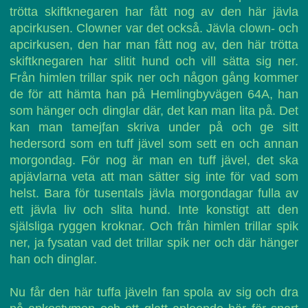
trötta skiftknegaren har fått nog av den här jävla
apcirkusen. Clowner var det också. Jävla clown- och
apcirkusen, den har man fått nog av, den här trötta
skiftknegaren har slitit hund och vill sätta sig ner.
Från himlen trillar spik ner och någon gång kommer
de för att hämta han på Hemlingbyvägen 64A, han
som hänger och dinglar där, det kan man lita på. Det
kan man tamejfan skriva under på och ge sitt
hedersord som en tuff jävel som sett en och annan
morgondag. För nog är man en tuff jävel, det ska
apjävlarna veta att man sätter sig inte för vad som
helst. Bara för tusentals jävla morgondagar fulla av
ett jävla liv och slita hund. Inte konstigt att den
själsliga ryggen kroknar. Och från himlen trillar spik
ner, ja fysatan vad det trillar spik ner och där hänger
han och dinglar.
Nu får den här tuffa jäveln fan spola av sig och dra