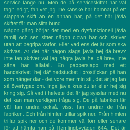
service länge nu. Men de på serviceskiftet har väl
tagit ledigt, fan vet jag. De kanske har hamnat på ett
slappare skift än en annan har, på det här jävla
skiftet får man slita hund.
Någon gång börjar det med en dysfunktionell jävla
familj och sen sitter någon clown här och skriver
utan att begripa varför. Eller vad ens det är som ska
skrivas. Är det här någon slags jävla hej då-brev?
Inte fan skriver väl jag några jävla hej då-brev, inte
såna här iallafall. En papperslapp med ett
handskrivet "hej då" nedstucket i bröstfickan på han
som hänger där - det vore mer min stil, det är jag fan
så övertygad om. Inga jävla krusiduller eller hej sig
kring sig. Så vad i helvete det är jag sysslar med nu
det kan man verkligen fråga sig. De på fabriken lär
väl fan undra också, visst fan undrar de från
fabriken. Och från himlen trillar spik ner. Från himlen
trillar spik ner och de kommer väl förr eller senare
för att hämta han på Hemlingbyvägen 64A. Det är