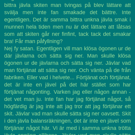
bittra jävla skiten man tvingas på blev lättare att
svälja men inte fan smakade det bättre. Inte
egentligen. Det är samma bittra unkna jävla smak i
munnen hela tiden men nu är det lättare att låtsas
som att skiten går ner finfint, tack tack det smakar
bra! Får man påfyllning?
Nej fy satan. Egentligen vill man klösa ögonen ur de
där jävlarna och sätta sig ner. Man skulle klösa
ögonen ur de jävlarna och sätta sig ner. Jävlar vad
man förtjänat att sätta sig ner. Och vänta på de från
fabriken. Eller vad i helvete... Förtjänat och förtjänat,
det är inte en jävel på det här stället som har
förtjänat någonting. Varken jag eller någon annan -
det vet man ju. Inte fan har jag förtjänat något, så
högfärdig är jag inte att jag tror att jag förtjänar ett
skit. Jävlar vad man skulle sätta sig ner oavsett. Skit
i den jävla balansräkningen, det är inte en jävel som
förtjänar något här. Vi är med i samma unkna trötta