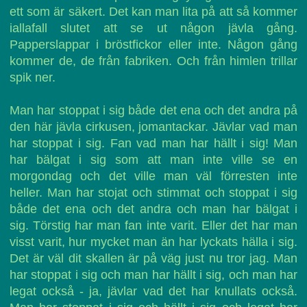
ett som är säkert. Det kan man lita på att så kommer
iallafall slutet att se ut någon jävla gång.
Papperslappar i bröstfickor eller inte. Någon gång
kommer de, de från fabriken. Och från himlen trillar
spik ner.
Man har stoppat i sig både det ena och det andra på
den här jävla cirkusen, jomantackar. Jävlar vad man
har stoppat i sig. Fan vad man har hällt i sig! Man
har bälgat i sig som att man inte ville se en
morgondag och det ville man väl förresten inte
heller. Man har stojat och stimmat och stoppat i sig
både det ena och det andra och man har bälgat i
sig. Törstig har man fan inte varit. Eller det har man
visst varit, hur mycket man än har lyckats hälla i sig.
Det är väl dit skallen är på väg just nu tror jag. Man
har stoppat i sig och man har hällt i sig, och man har
legat också - ja, jävlar vad det har knullats också.