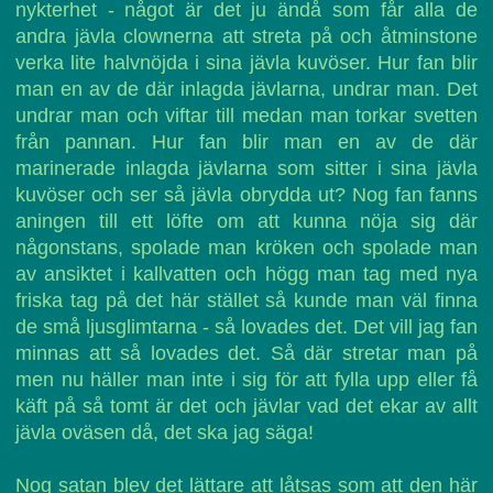
nykterhet - något är det ju ändå som får alla de
andra jävla clownerna att streta på och åtminstone
verka lite halvnöjda i sina jävla kuvöser. Hur fan blir
man en av de där inlagda jävlarna, undrar man. Det
undrar man och viftar till medan man torkar svetten
från pannan. Hur fan blir man en av de där
marinerade inlagda jävlarna som sitter i sina jävla
kuvöser och ser så jävla obrydda ut? Nog fan fanns
aningen till ett löfte om att kunna nöja sig där
någonstans, spolade man kröken och spolade man
av ansiktet i kallvatten och högg man tag med nya
friska tag på det här stället så kunde man väl finna
de små ljusglimtarna - så lovades det. Det vill jag fan
minnas att så lovades det. Så där stretar man på
men nu häller man inte i sig för att fylla upp eller få
käft på så tomt är det och jävlar vad det ekar av allt
jävla oväsen då, det ska jag säga!
Nog satan blev det lättare att låtsas som att den här