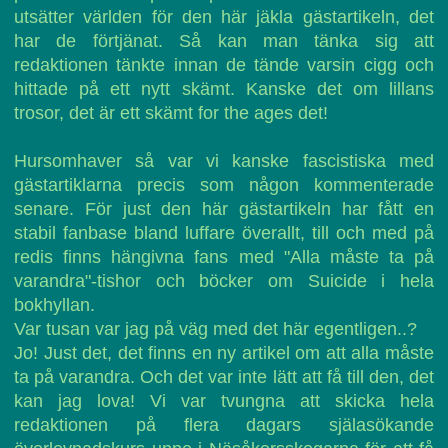
utsätter världen för den här jäkla gästartikeln, det
har de förtjänat. Så kan man tänka sig att
redaktionen tänkte innan de tände varsin cigg och
hittade på ett nytt skämt. Kanske det om lillans
trosor, det är ett skämt for the ages det!
Hursomhaver så var vi kanske fascistiska med
gästartiklarna precis som någon kommenterade
senare. För just den här gästartikeln har fått en
stabil fanbase bland luffare överallt, till och med på
redis finns hängivna fans med "Alla måste ta på
varandra"-tishor och böcker om Suicide i hela
bokhyllan.
Var tusan var jag på väg med det här egentligen..?
Jo! Just det, det finns en ny artikel om att alla måste
ta på varandra. Och det var inte lätt att få till den, det
kan jag lova! Vi var tvungna att skicka hela
redaktionen på flera dagars själasökande