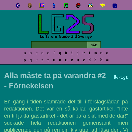
a
b
c
d
e
f
g
h
i
j
k
l
m
n
o
p
q
r
s
t
u
v
w
x
y
z
å
ä
ö
#
Alla måste ta på varandra #2
Övrigt
- Förnekelsen
En gång i tiden slamrade det till i förslagslådan på
redaktionen. Det var en så kallad gästartikel. "Inte
en till jäkla gästartikel - det är bara skit med de där!"
suckade hela redaktionen gemensamt men
publicerade den på ren pin kiv utan att läsa den. Vi