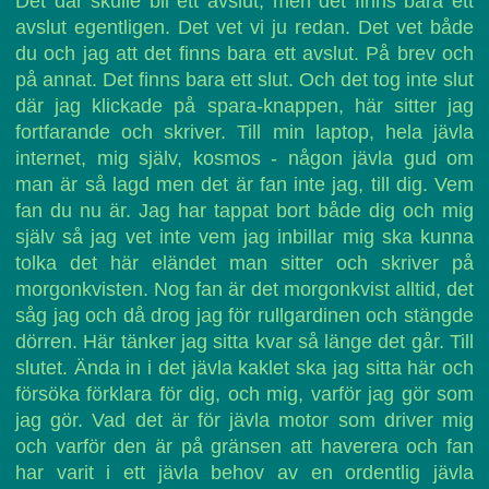
Det där skulle bli ett avslut, men det finns bara ett
avslut egentligen. Det vet vi ju redan. Det vet både
du och jag att det finns bara ett avslut. På brev och
på annat. Det finns bara ett slut. Och det tog inte slut
där jag klickade på spara-knappen, här sitter jag
fortfarande och skriver. Till min laptop, hela jävla
internet, mig själv, kosmos - någon jävla gud om
man är så lagd men det är fan inte jag, till dig. Vem
fan du nu är. Jag har tappat bort både dig och mig
själv så jag vet inte vem jag inbillar mig ska kunna
tolka det här eländet man sitter och skriver på
morgonkvisten. Nog fan är det morgonkvist alltid, det
såg jag och då drog jag för rullgardinen och stängde
dörren. Här tänker jag sitta kvar så länge det går. Till
slutet. Ända in i det jävla kaklet ska jag sitta här och
försöka förklara för dig, och mig, varför jag gör som
jag gör. Vad det är för jävla motor som driver mig
och varför den är på gränsen att haverera och fan
har varit i ett jävla behov av en ordentlig jävla