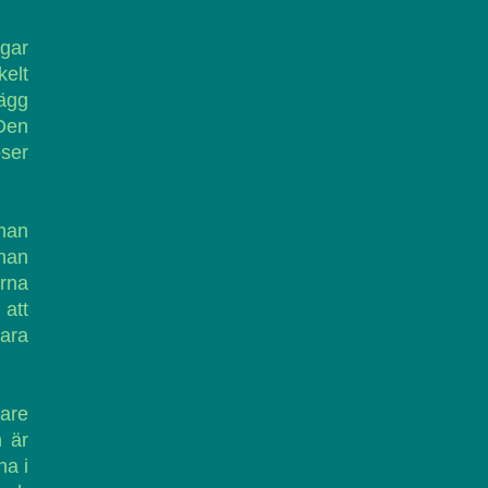
ägar
kelt
lägg
 Den
öser
man
nnan
arna
 att
vara
rare
n är
na i