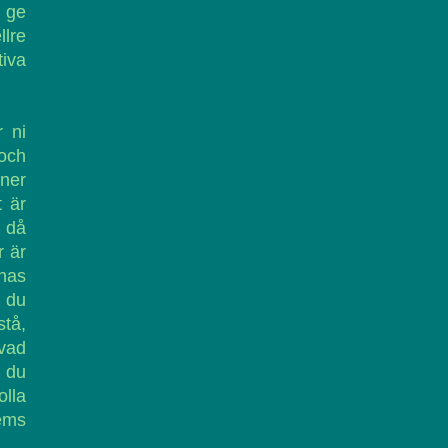
a ge
llre
tiva
r ni
 och
tner
t är
 då
r är
pnas
t du
stå,
 vad
t du
olla
vems