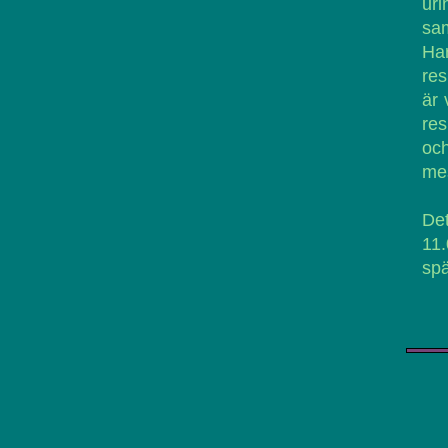
ur
sam
Har
res
är 
res
och
mes
De
11.
spä