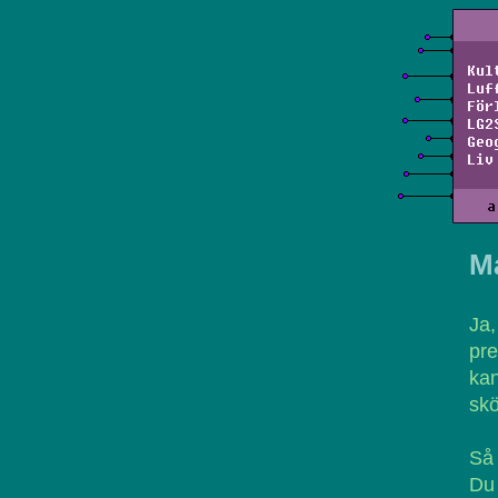
Kul
Luf
För
LG2
Geo
Liv
a
M
Ja,
pre
kan
skö
Så 
Du 