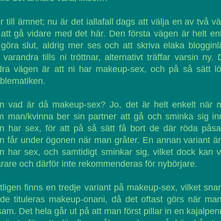
r till ämnet; nu är det iallafall dags att välja en av två v
 att gå vidare med det här. Den första vägen är helt en
 göra slut, aldrig mer ses och att skriva elaka bloggin
varandra tills ni tröttnar, alternativt träffar varsin ny.
ra vägen är att ni har makeup-sex, och på så sätt l
blematiken.
n vad är då makeup-sex? Jo, det är helt enkelt när 
 man/kvinna ber sin partner att gå och sminka sig i
 har sex, för att på så sätt få bort de där röda pås
 får under ögonen när man gråter. En annan variant är
 har sex, och samtidigt sminkar sig, vilket dock kan 
rare och därför inte rekommenderas för nybörjare.
tligen finns en tredje variant på makeup-sex, vilket sna
de tituleras makeup-onani, då det oftast görs när ma
am. Det hela går ut på att man först pillar in en kajalpen