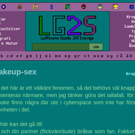
Kro
tur
H
f
Samh
lustelser
T
S
Pr
grafi
N
 o Natur
Öv
b
c
d
e
f
g
h
i
j
k
l
m
n
o
p
q
r
s
t
u
v
w
x
y
z
å
ä
ö
akeup-sex
Kro
 det här är ett välkänt fenomen, så det behövs väl knap
senteras närmare, men jag tänker göra det iallafall, för
ske finns några där ute i cyberspace som inte har förs
nheten i det.
här kan det gå till:
och din partner (flickvän/dude) bråkar som fan. Faktu