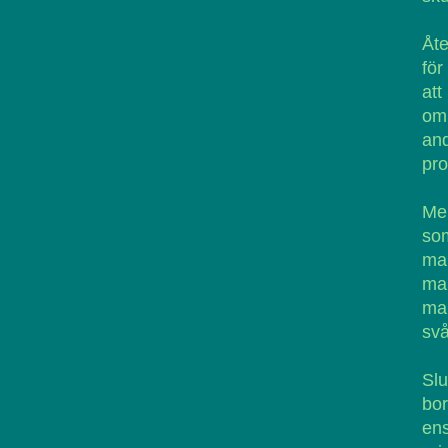
Åte
för
att
om 
and
pro
Me
som
man
man
man
svå
Slu
bor
ens