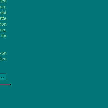
och
gen.
 det
etta
rdon
len,
 för
kan
 den
a..