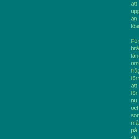
att
upp
än 
lös
För
brå
lån
om 
fr
för
att
för
nu 
och
som
mås
på 
sku