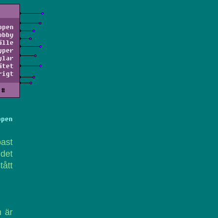
ppen
obby
älle
yper
ylar
ätet
rigt
#
ppen
past
 det
tått
m är