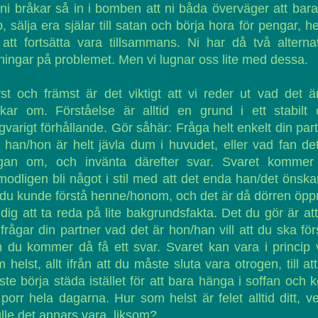
 ni bråkar så in i bomben att ni båda överväger att bar
, sälja era själar till satan och börja hora för pengar, he
att fortsätta vara tillsammans. Ni har då två alterna
ningar på problemet. Men vi lugnar oss lite med dessa.
st och främst är det viktigt att vi reder ut vad det ä
kar om. Förståelse är alltid en grund i ett stabilt
gvarigt förhållande. Gör såhär: Fråga helt enkelt din par
han/hon är helt jävla dum i huvudet, eller vad fan de
ågan om, och invänta därefter svar. Svaret kommer
modligen bli något i stil med att det enda han/det önska
 du kunde förstå henne/honom, och det är då dörren öp
 dig att ta reda på lite bakgrundsfakta. Det du gör är at
frågar din partner vad det är hon/han vill att du ska för
 du kommer då få ett svar. Svaret kan vara i princip
 helst, allt ifrån att du måste sluta vara otrogen, till at
te börja städa istället för att bara hänga i soffan och k
porr hela dagarna. Hur som helst är felet alltid ditt, 
lle det annars vara, liksom?