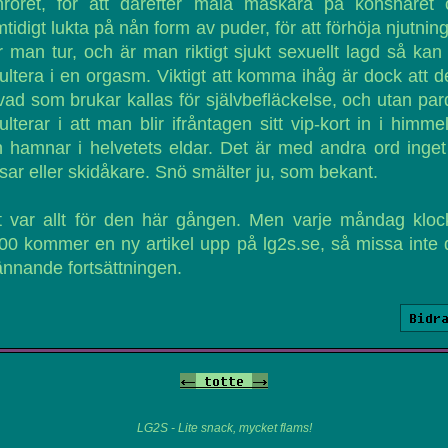
inröret, för att därefter måla maskara på könshåret 
tidigt lukta på nån form av puder, för att förhöja njutnin
 man tur, och är man riktigt sjukt sexuellt lagd så kan
ultera i en orgasm. Viktigt att komma ihåg är dock att d
vad som brukar kallas för självbefläckelse, och utan pa
ulterar i att man blir ifråntagen sitt vip-kort in i himme
 hamnar i helvetets eldar. Det är med andra ord inget
ar eller skidåkare. Snö smälter ju, som bekant.
t var allt för den här gången. Men varje måndag kloc
00 kommer en ny artikel upp på lg2s.se, så missa inte
nnande fortsättningen.
Bidr
<-
totte
->
LG2S - Lite snack, mycket flams!