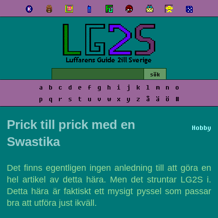
a
b
c
d
e
f
g
h
i
j
k
l
m
n
o
p
q
r
s
t
u
v
w
x
y
z
å
ä
ö
#
Prick till prick med en
Hobby
Swastika
Det finns egentligen ingen anledning till att göra en
hel artikel av detta hära. Men det struntar LG2S i.
Detta hära är faktiskt ett mysigt pyssel som passar
bra att utföra just ikväll.