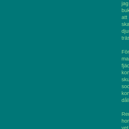
jag
buk
att
ska
dju
trä
För
man
fjä
kom
sku
soc
kom
dål
Ren
hor
vet