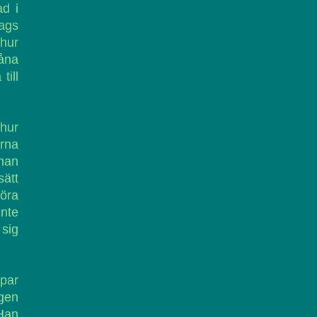
ad i
Dags
 hur
håna
till
 hur
urna
 man
sätt
göra
inte
 sig
 par
gen
 Han