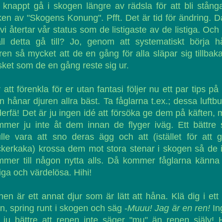
 knappt gå i skogen längre av rädsla för att bli stång
en av "Skogens Konung". Pfft. Det är tid för ändring. 
 vi återtar vår status som de listigaste av de listiga. Och
ll detta gå till? Jo, genom att systematiskt börja 
ren så mycket att de en gång för alla släpar sig tillbaka 
sket som de en gång reste sig ur.
 att förenkla för er utan fantasi följer nu ett par tips på
 hånar djuren allra bäst. Ta fåglarna t.ex.; dessa luftb
derfä! Det är ju ingen idé att försöka ge dem på käften,
mer ju inte åt dem innan de flyger iväg. Ett bättre 
lle vara att sno deras ägg och att (istället för att 
kerkaka) krossa dem mot stora stenar i skogen så de 
mer till någon nytta alls. Då kommer fåglarna känna
iga och värdelösa. Hihi!
en är ett annat djur som är lätt att håna. Klä dig i ett
n, spring runt i skogen och säg
-Muuu! Jag är en ren!
In
 ju bättre att renen inte säger "mu" än renen själv!