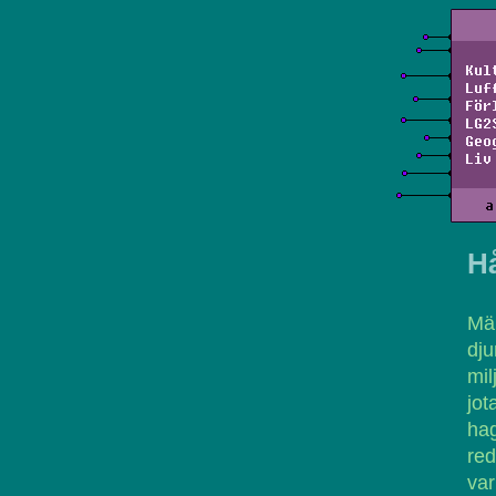
Kul
Luf
För
LG2
Geo
Liv
a
H
Män
dju
mil
jot
hag
red
var