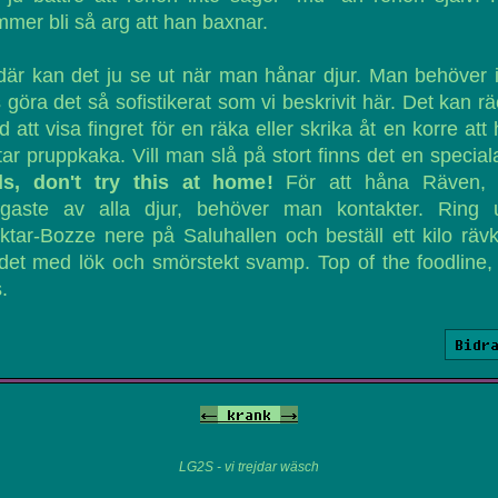
mer bli så arg att han baxnar.
är kan det ju se ut när man hånar djur. Man behöver 
s göra det så sofistikerat som vi beskrivit här. Det kan r
 att visa fingret för en räka eller skrika åt en korre att
tar pruppkaka. Vill man slå på stort finns det en special
ds, don't try this at home!
För att håna Räven, 
stigaste av alla djur, behöver man kontakter. Ring 
ktar-Bozze nere på Saluhallen och beställ ett kilo rävk
det med lök och smörstekt svamp. Top of the foodline
.
Bidr
<-
krank
->
LG2S - vi trejdar wäsch