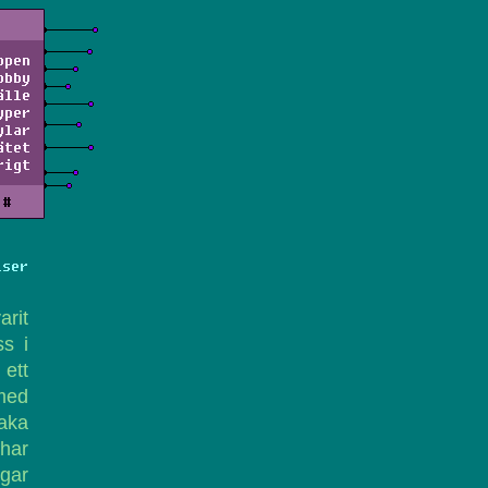
ppen
obby
älle
yper
ylar
ätet
rigt
#
lser
arit
ss i
 ett
 med
baka
 har
ågar