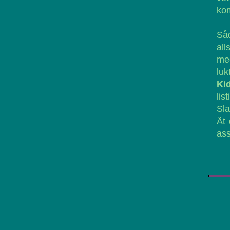
kom
Såd
all
med
luk
Ki
li
Sla
Ät 
ass