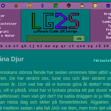
Kro
tur
H
f
Samh
lustelser
T
S
Pr
grafi
N
 o Natur
Öv
b
c
d
e
f
g
h
i
j
k
l
m
n
o
p
q
r
s
t
u
v
w
x
y
z
å
ä
ö
åna Djur
Förluste
niskans största fiende har sedan urminnes tider alltid v
ren. De har skrämt oss, lurat oss och åter skrämt o
joner år. Och vad har då vi kunnat göra åt detta? Inte
a, vill vi påstå. Visst har vi lyckats plocka ett par duvor
elbössan, men vad gör det? De sabla dräggen är ju till
an nästa dag och skiter på fönsterblecket. Älgjakten
it tradition sedan i alla fall JAG var liten, men trots det v