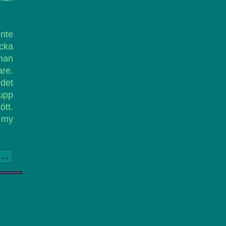
inte
äcka
 han
are.
det
upp
ött.
, my
a..