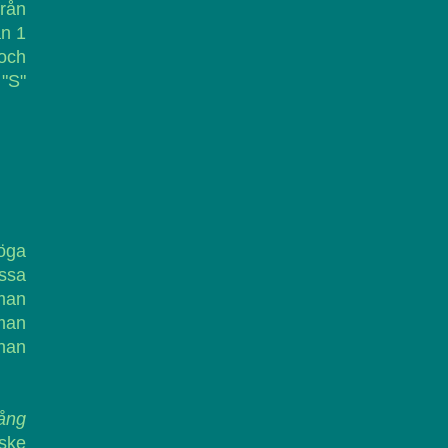
från
ån 1
och
 "S"
höga
ssa
 man
 man
han
lång
nske