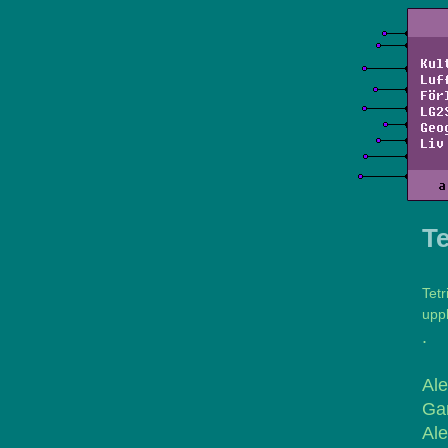
Kul
Luf
För
LG2
Geo
Liv
a
Te
Tet
upp
.
Ale
Ga
Ale