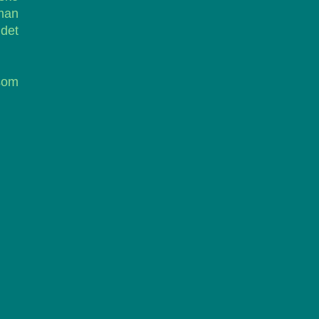
 man
 det
 som