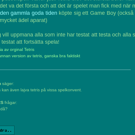
 det va det första och att det är spelet man fick med när
den gammla goda tiden
köpte sig ett Game Boy (också
mycket ädel aparat)
 vill uppmana alla som inte har testat att testa och alla
 testat att fortsätta spela!
a av orginal Tetris
nnan version av tetris, ganska bra faktiskt
m
säger:
kan även lajva tetris på vissa spelkonvent.
2S
frågar:
 då?
dra..