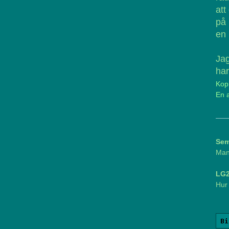
att
på
en 
Jag
har
Kopi
En a
Se
Man 
LG
Hur
Bi