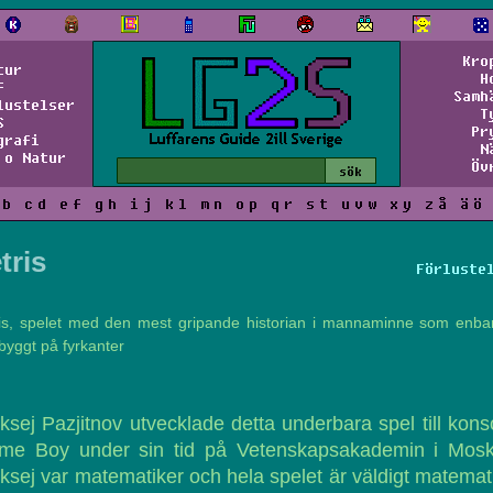
Kro
tur
H
f
Samh
lustelser
T
S
Pr
grafi
N
 o Natur
Öv
b
c
d
e
f
g
h
i
j
k
l
m
n
o
p
q
r
s
t
u
v
w
x
y
z
å
ä
ö
tris
Förluste
ris, spelet med den mest gripande historian i mannaminne som enbar
byggt på fyrkanter
ksej Pazjitnov utvecklade detta underbara spel till kons
me Boy under sin tid på Vetenskapsakademin i Mosk
ksej var matematiker och hela spelet är väldigt matemat