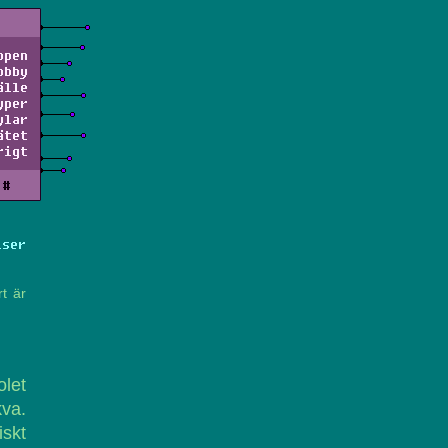
ppen
obby
älle
yper
ylar
ätet
rigt
#
lser
t är
olet
va.
iskt