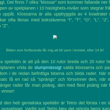
gt. Det finns 7 olika "klossar" som kommer fallande ner 
pen av spelplanen i 10 hastighets-nivåer som stegrar fr
h uppåt. Klossarna är alla uppbyggda av 4 kvadrater 
kar ofta liknas med bokstäverna "I", "T", "O", "L", "J",
 "Z".
Bilden som fortfarande får mig att bli varm i bröstet, efter 14 år!
a spelidén är att på den 10 rutor breda och 20 rutor 
elplanen vrida de
slumpmässigt
valda klossarna och pa
dom i de redan befintliga bitarna och bilda rader. När
kats få en rad så "sprängs" och försvinner den, när
ränger rader får man poäng, den med flest poäng när 
 vinner!
 den helt genialiska spelidén är Tetris det första i en
 pusselspel. Varför just Tetris blev det största beror ka