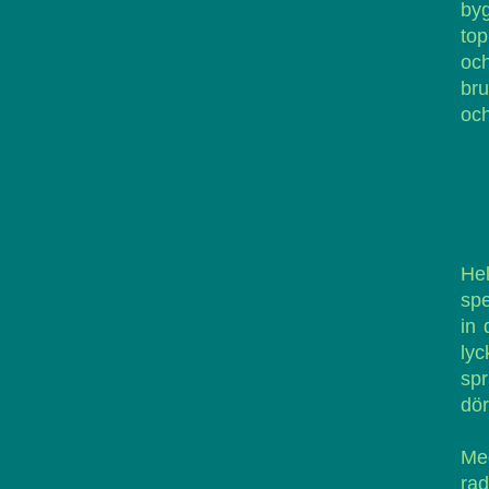
byg
top
oc
bru
och
Hel
sp
in 
lyc
sp
dör
Med
rad