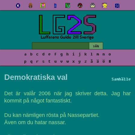
a
b
c
d
e
f
g
h
i
j
k
l
m
n
o
p
q
r
s
t
u
v
w
x
y
z
å
ä
ö
#
Demokratiska val
Samhälle
Det är valår 2006 när jag skriver detta. Jag har
kommit på något fantastiskt.
Du kan nämligen rösta på Nassepartiet.
Även om du hatar nassar.