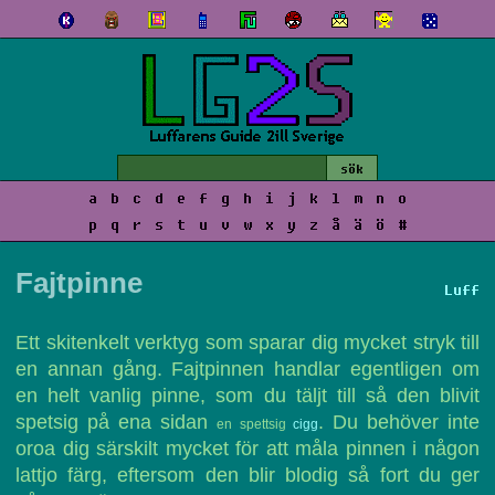
a
b
c
d
e
f
g
h
i
j
k
l
m
n
o
p
q
r
s
t
u
v
w
x
y
z
å
ä
ö
#
Fajtpinne
Luff
Ett skitenkelt verktyg som sparar dig mycket stryk till
en annan gång. Fajtpinnen handlar egentligen om
en helt vanlig pinne, som du täljt till så den blivit
spetsig på ena sidan
. Du behöver inte
en spettsig
cigg
oroa dig särskilt mycket för att måla pinnen i någon
lattjo färg, eftersom den blir blodig så fort du ger