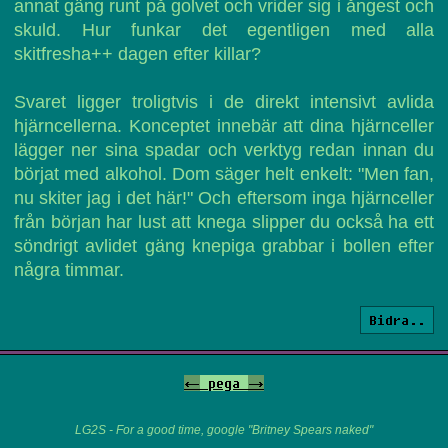
annat gäng runt på golvet och vrider sig i ångest och
skuld. Hur funkar det egentligen med alla
skitfresha++ dagen efter killar?
Svaret ligger troligtvis i de direkt intensivt avlida
hjärncellerna. Konceptet innebär att dina hjärnceller
lägger ner sina spadar och verktyg redan innan du
börjat med alkohol. Dom säger helt enkelt: "Men fan,
nu skiter jag i det här!" Och eftersom inga hjärnceller
från början har lust att knega slipper du också ha ett
söndrigt avlidet gäng knepiga grabbar i bollen efter
några timmar.
Bidra..
<-
pega
->
LG2S - For a good time, google "Britney Spears naked"