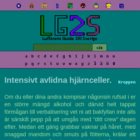
a
b
c
d
e
f
g
h
i
j
k
l
m
n
o
p
q
r
s
t
u
v
w
x
y
z
å
ä
ö
#
Intensivt avlidna hjärnceller.
Kroppen
Om du eller dina andra kompisar någonsin rufsat i er
en större mängd alkohol och därvid helt tappat
förmågan till verbalisering vet ni att bakfyllan inte alls
är särskilt pepp på att umgås med "ditt crew" dagen
efter. Medan ett gäng grabbar vaknar på håret, med
snaggad mandom och smuts på fötterna, krälar ett