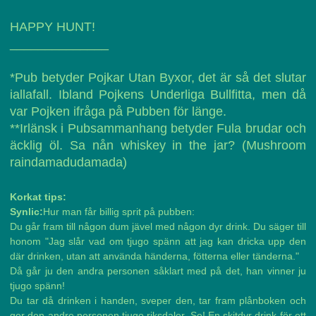
HAPPY HUNT!
______________
*Pub betyder Pojkar Utan Byxor, det är så det slutar
iallafall. Ibland Pojkens Underliga Bullfitta, men då
var Pojken ifråga på Pubben för länge.
**Irlänsk i Pubsammanhang betyder Fula brudar och
äcklig öl. Sa nån whiskey in the jar? (Mushroom
raindamadudamada)
Korkat tips:
Synlic:
Hur man får billig sprit på pubben:
Du går fram till någon dum jävel med någon dyr drink. Du säger till
honom "Jag slår vad om tjugo spänn att jag kan dricka upp den
där drinken, utan att använda händerna, fötterna eller tänderna."
Då går ju den andra personen såklart med på det, han vinner ju
tjugo spänn!
Du tar då drinken i handen, sveper den, tar fram plånboken och
ger den andre personen tjugo riksdaler. Se! En skitdyr drink för ett