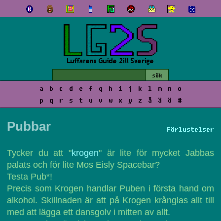
a
b
c
d
e
f
g
h
i
j
k
l
m
n
o
p
q
r
s
t
u
v
w
x
y
z
å
ä
ö
#
Pubbar
Förlustelser
Tycker du att "
krogen
" är lite för mycket Jabbas
palats och för lite Mos Eisly Spacebar?
Testa Pub*!
Precis som Krogen handlar Puben i första hand om
alkohol. Skillnaden är att på Krogen krånglas allt till
med att lägga ett dansgolv i mitten av allt.