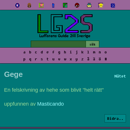
a
b
c
d
e
f
g
h
i
j
k
l
m
n
o
p
q
r
s
t
u
v
w
x
y
z
å
ä
ö
#
Gege
Nätet
En felskrivning av hehe som blivit "helt rätt"
uppfunnen av
Masticando
Bidra..