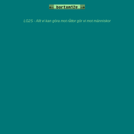
<-
bortom12e
->
LG2S - Allt vi kan göra mot råttor gör vi mot människor