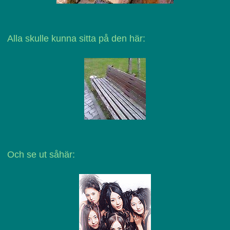
Alla skulle kunna sitta på den här:
Och se ut såhär: