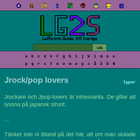
a
b
c
d
e
f
g
h
i
j
k
l
m
n
o
p
q
r
s
t
u
v
w
x
y
z
å
ä
ö
#
Jrock/pop lovers
Typer
Jrockare och Jpop-lovers är intressanta. De gillar att
lyssna på japansk strunt.
...
Tänker inte ni ibland på det här, att om man slutade