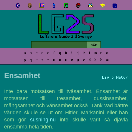
a
b
c
d
e
f
g
h
i
j
k
l
m
n
o
p
q
r
s
t
u
v
w
x
y
z
å
ä
ö
#
Ensamhet
Liv o Natur
Inte bara motsatsen till tvåsamhet. Ensamhet är
motsatsen till tresamhet, dussinsamhet,
mångsamhet och vänsamhet också. Tänk vad bättre
världen skulle se ut om Hitler, Markanini eller han
som gör
susning.nu
inte skulle varit så djävla
ensamma hela tiden.