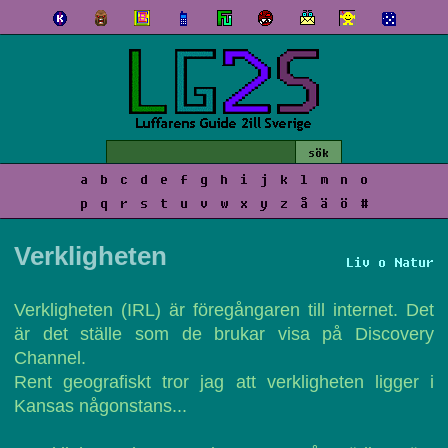
a
b
c
d
e
f
g
h
i
j
k
l
m
n
o
p
q
r
s
t
u
v
w
x
y
z
å
ä
ö
#
Verkligheten
Liv o Natur
Verkligheten (IRL) är föregångaren till internet. Det
är det ställe som de brukar visa på Discovery
Channel.
Rent geografiskt tror jag att verkligheten ligger i
Kansas någonstans...