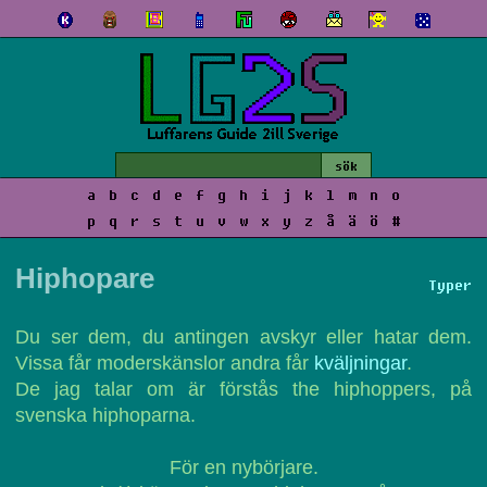
a
b
c
d
e
f
g
h
i
j
k
l
m
n
o
p
q
r
s
t
u
v
w
x
y
z
å
ä
ö
#
Hiphopare
Typer
Du ser dem, du antingen avskyr eller hatar dem.
Vissa får moderskänslor andra får
kväljningar
.
De jag talar om är förstås the hiphoppers, på
svenska hiphoparna.
För en nybörjare.