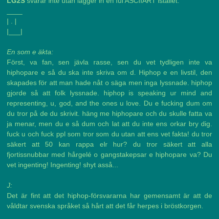
LG2S
svarar inte utan lägger in en ful ASCIIART istället:
____
| . |
|___|
En som e äkta:
Först, va fan, sen jävla rasse, sen du vet tydligen inte va
hiphopare e så du ska inte skriva om d. Hiphop e en livstil, den
skapades för att man hade nåt o säga men inga lyssnade. hiphop
gjorde så att folk lyssnade. hiphop is speaking ur mind and
representing, u, god, and the ones u love. Du e fucking dum om
du tror på de du skrivit. häng me hiphopare och du skulle fatta va
ja menar, men du e så dum och lat att du inte ens orkar bry dig.
fuck u och fuck ppl som tror som du utan att ens vet fakta! du tror
säkert att 50 kan rappa elr hur? du tror säkert att alla
fjortissnubbar med hårgelé o gangstakepsar e hiphopare va? Du
vet ingenting! Ingenting! shyt asså...
J:
Det är fint att det hiphop-försvararna har gemensamt är att de
våldtar svenska språket så hårt att det får herpes i bröstkorgen.