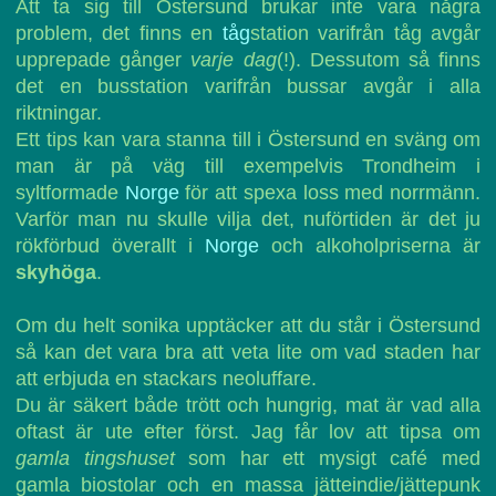
Att ta sig till Östersund brukar inte vara några
problem, det finns en
tåg
station varifrån tåg avgår
upprepade gånger
varje dag
(!). Dessutom så finns
det en busstation varifrån bussar avgår i alla
riktningar.
Ett tips kan vara stanna till i Östersund en sväng om
man är på väg till exempelvis Trondheim i
syltformade
Norge
för att spexa loss med norrmänn.
Varför man nu skulle vilja det, nuförtiden är det ju
rökförbud överallt i
Norge
och alkoholpriserna är
skyhöga
.
Om du helt sonika upptäcker att du står i Östersund
så kan det vara bra att veta lite om vad staden har
att erbjuda en stackars neoluffare.
Du är säkert både trött och hungrig, mat är vad alla
oftast är ute efter först. Jag får lov att tipsa om
gamla tingshuset
som har ett mysigt café med
gamla biostolar och en massa jätteindie/jättepunk