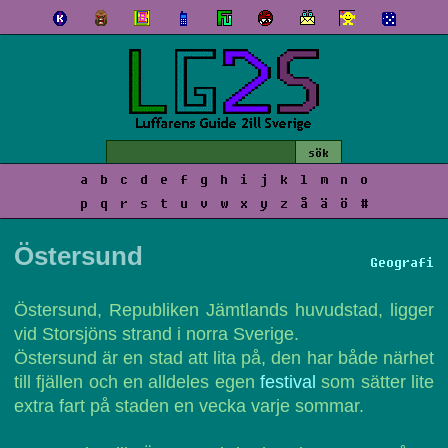
a
b
c
d
e
f
g
h
i
j
k
l
m
n
o
p
q
r
s
t
u
v
w
x
y
z
å
ä
ö
#
Östersund
Geografi
Östersund, Republiken Jämtlands huvudstad, ligger
vid Storsjöns strand i norra Sverige.
Östersund är en stad att lita på, den har både närhet
till fjällen och en alldeles egen
festival
som sätter lite
extra fart på staden en vecka varje sommar.