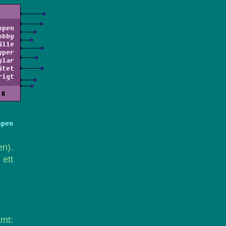
ppen
obby
älle
yper
ylar
ätet
rigt
#
ppen
en).
 ett
amt: