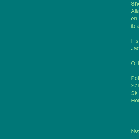
Sn
All
en
ibl
I s
Jac
Oli
Pot
Sa
Sk
Ho
Nos