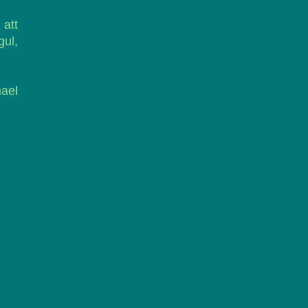
 att
ul,
hael