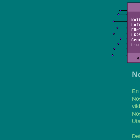
Kul
Luf
För
LG2
Geo
Liv
a
N
En 
Nos
vik
Nos
Uta
Det