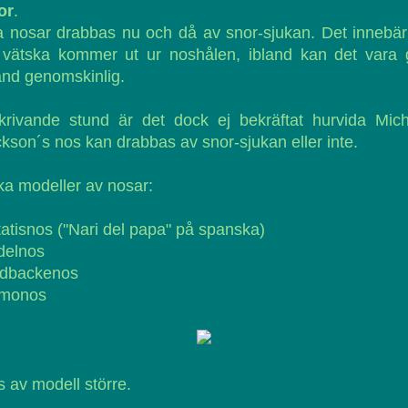
or
.
a nosar drabbas nu och då av snor-sjukan. Det innebär
 vätska kommer ut ur noshålen, ibland kan det vara g
and genomskinlig.
krivande stund är det dock ej bekräftat hurvida Mic
kson´s nos kan drabbas av snor-sjukan eller inte.
ka modeller av nosar:
atisnos ("Nari del papa" på spanska)
delnos
idbackenos
monos
 av modell större.