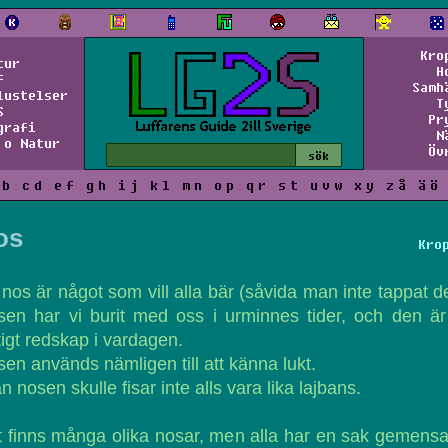
Kro
tur
H
f
Samh
lustelser
T
S
Pr
grafi
N
 o Natur
Öv
b
c
d
e
f
g
h
i
j
k
l
m
n
o
p
q
r
s
t
u
v
w
x
y
z
å
ä
ö
os
Kro
nos är något som vill alla bär (såvida man inte tappat d
en har vi burit med oss i urminnes tider, och den är
tigt redskap i vardagen.
en används nämligen till att känna lukt.
n nosen skulle fisar inte alls vara lika lajbans.
 finns många olika nosar, men alla har en sak gemens