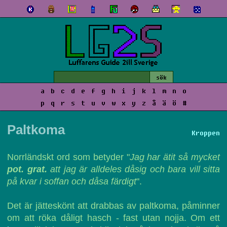
a
b
c
d
e
f
g
h
i
j
k
l
m
n
o
p
q
r
s
t
u
v
w
x
y
z
å
ä
ö
#
Paltkoma
Kroppen
Norrländskt ord som betyder "
Jag har ätit så mycket
pot. grat.
att jag är alldeles dåsig och bara vill sitta
på kvar i soffan och dåsa färdigt
".
Det är jätteskönt att drabbas av paltkoma, påminner
om att röka dåligt hasch - fast utan nojja. Om ett