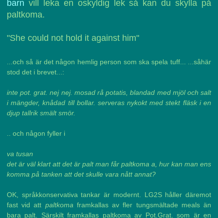
barn
vill leka en oskyldig lek så kan du skylla på
paltkoma.
"She could not hold it against him"
...och så är det någon hemlig person som ska spela tuff... ...såhär
stod det i brevet...:
inte pot. grat. nej nej. mosad rå potatis, blandad med mjöl och salt
i mängder, knådad till bollar. serveras nykokt med stekt fläsk i en
djup tallrik smält smör.
.. och någon fyller i
va tusan
det är väl klart att det är palt man får paltkoma a, hur kan man ens
komma på tanken att det skulle vara nått annat?
OK, språkkonservativa tankar är modernt. LG2S håller däremot
fast vid att
paltkoma
framkallas av fler tungsmältade meals än
bara palt. Särskilt framkallas paltkoma av Pot.Grat. som är en