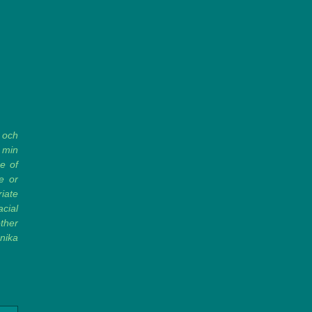
 och
å min
e of
e or
riate
cial
ther
onika