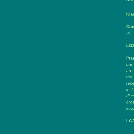
Kla
Coo
:o
LG2
Pra
barn
arb
the
rece
inc
dis
orga
köpa
LG2