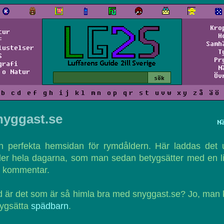
Kro
tur
H
f
Samh
lustelser
T
S
Pr
grafi
N
 o Natur
Öv
b
c
d
e
f
g
h
i
j
k
l
m
n
o
p
q
r
s
t
u
v
w
x
y
z
å
ä
ö
nyggast.se
N
n perfekta hemsidan för rymdåldern. Här laddas det 
der hela dagarna, som man sedan betygsätter med en l
g kommentar.
 är det som är så himla bra med snyggast.se? Jo, man
tygsätta
spädbarn
.