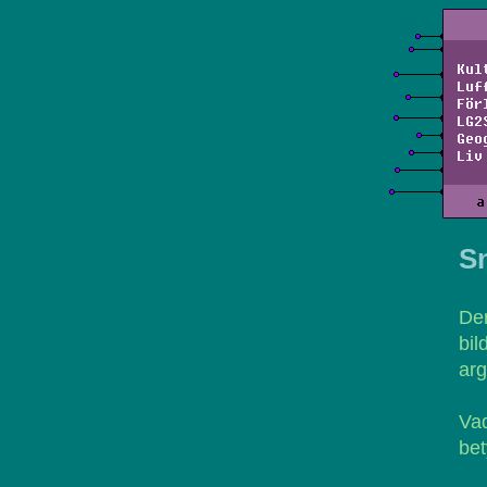
Kul
Luf
För
LG2
Geo
Liv
a
S
De
bil
ar
Vad
be