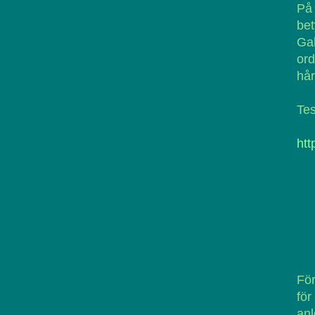
På
bet
Ga
ord
hår
Tes
htt
För
för
anl