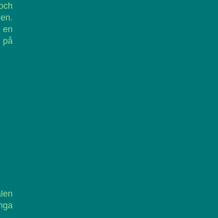
 och
nen.
 en
 på
alen
ånga