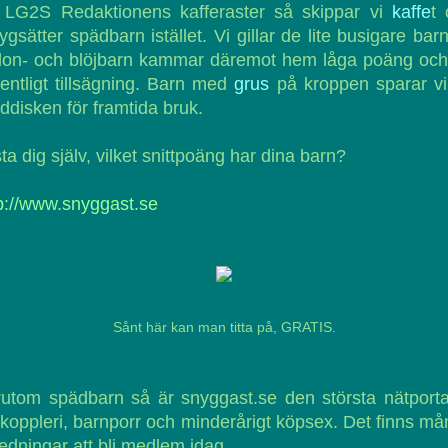
 LG2S Redaktionens kafferaster så skippar vi
kaffe
t
ygsätter spädbarn istället. Vi gillar de lite busigare bar
lon- och blöjbarn kammar däremot hem låga poäng och
entligt tillsägning. Barn med
grus
på kroppen sparar vi
ddisken för framtida bruk.
ta dig själv, vilket snittpoäng har dina barn?
p://www.snyggast.se
Sånt här kan man titta på, GRATIS.
utom spädbarn så är snyggast.se den största nätport
 koppleri, barnporr och minderårigt köpsex. Det finns m
edningar att bli medlem idag.