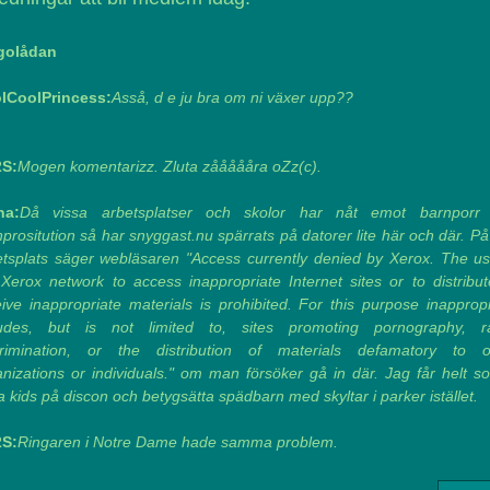
golådan
lCoolPrincess:
Asså, d e ju bra om ni växer upp??
S:
Mogen komentarizz. Zluta zåååååra oZz(c).
na:
Då vissa arbetsplatser och skolor har nåt emot barnporr
prositution så har snyggast.nu spärrats på datorer lite här och där. P
etsplats säger webläsaren "Access currently denied by Xerox. The us
 Xerox network to access inappropriate Internet sites or to distribut
ive inappropriate materials is prohibited. For this purpose inapprop
ludes, but is not limited to, sites promoting pornography, ra
crimination, or the distribution of materials defamatory to o
nizations or individuals." om man försöker gå in där. Jag får helt s
 kids på discon och betygsätta spädbarn med skyltar i parker istället.
S:
Ringaren i Notre Dame hade samma problem.