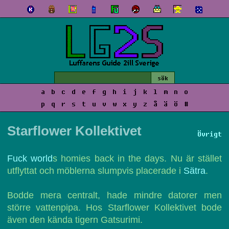
a
b
c
d
e
f
g
h
i
j
k
l
m
n
o
p
q
r
s
t
u
v
w
x
y
z
å
ä
ö
#
Starflower Kollektivet
Övrigt
Fuck world
s homies back in the days. Nu är stället
utflyttat och möblerna slumpvis placerade i
Sätra
.
Bodde mera centralt, hade mindre datorer men
större vattenpipa. Hos Starflower Kollektivet bode
även den kända tigern Gatsurimi.