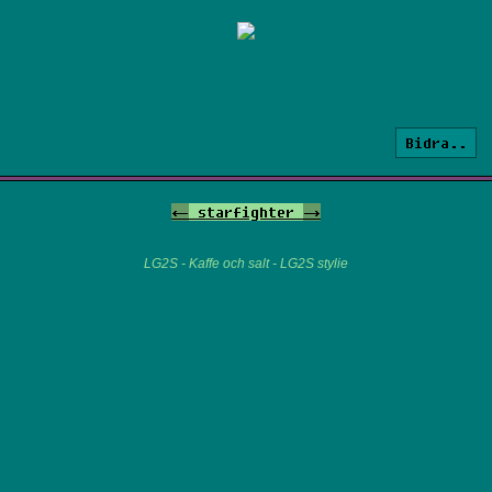
Bidra..
<-
starfighter
->
LG2S - Kaffe och salt - LG2S stylie