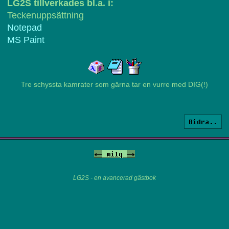
LG2S tillverkades bl.a. i:
Teckenuppsättning
Notepad
MS Paint
Tre schyssta kamrater som gärna tar en vurre med DIG(!)
Bidra..
<-
milq
->
LG2S - en avancerad gästbok