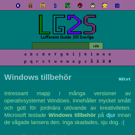
a
b
c
d
e
f
g
h
i
j
k
l
m
n
o
p
q
r
s
t
u
v
w
x
y
z
å
ä
ö
#
Windows tillbehör
Nätet
Intressant mapp i många versioner av
operativsystemet Windows. Innehåller mycket smått
och gott för jordnära utövande av kreativiteten.
Microsoft testade
Windows tillbehör
på
djur
innan
de vågade lansera den. Inga skadades, sju dog. :(