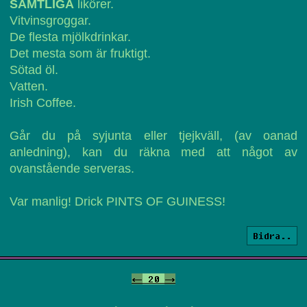
SAMTLIGA
likörer.
Vitvinsgroggar.
De flesta mjölkdrinkar.
Det mesta som är fruktigt.
Sötad öl.
Vatten.
Irish Coffee.
Går du på syjunta eller tjejkväll, (av oanad
anledning), kan du räkna med att något av
ovanstående serveras.
Var manlig! Drick PINTS OF GUINESS!
Bidra..
<-
20
->