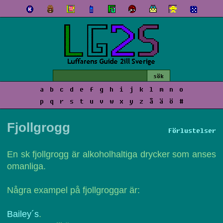
a
b
c
d
e
f
g
h
i
j
k
l
m
n
o
p
q
r
s
t
u
v
w
x
y
z
å
ä
ö
#
Fjollgrogg
Förlustelser
En sk fjollgrogg är alkoholhaltiga drycker som anses
omanliga.
Några exampel på fjollgroggar är:
Bailey´s
.