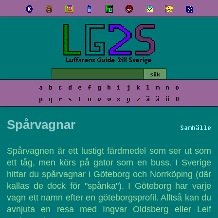
a
b
c
d
e
f
g
h
i
j
k
l
m
n
o
p
q
r
s
t
u
v
w
x
y
z
å
ä
ö
#
Spårvagnar
Samhälle
Spårvagnen är ett lustigt färdmedel som ser ut som
ett tåg, men körs på gator som en buss. I Sverige
hittar du spårvagnar i Göteborg och Norrköping (där
kallas de dock för "spånka"). I Göteborg har varje
vagn ett namn efter en göteborgsprofil. Alltså kan du
avnjuta en resa med Ingvar Oldsberg eller Leif