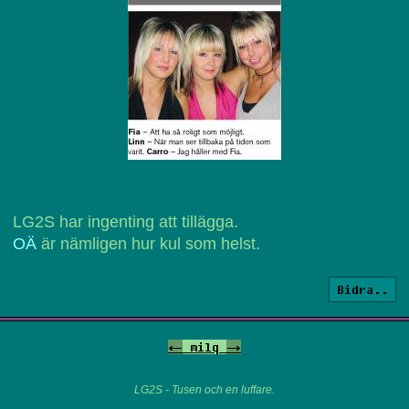
LG2S har ingenting att tillägga.
OÄ
är nämligen hur kul som helst.
Bidra..
<-
milq
->
LG2S - Tusen och en luffare.