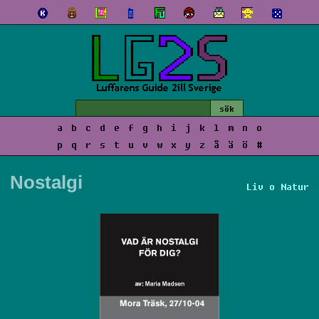
a
b
c
d
e
f
g
h
i
j
k
l
m
n
o
p
q
r
s
t
u
v
w
x
y
z
å
ä
ö
#
Nostalgi
Liv o Natur