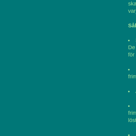
ska
var
Såh
De 
för
fri
fri
lös