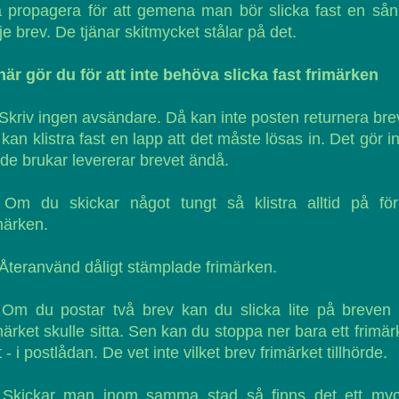
 propagera för att gemena man bör slicka fast en så
je brev. De tjänar skitmycket stålar på det.
är gör du för att inte behöva slicka fast frimärken
Skriv ingen avsändare. Då kan inte posten returnera bre
kan klistra fast en lapp att det måste lösas in. Det gör i
 de brukar levererar brevet ändå.
Om du skickar något tungt så klistra alltid på för
märken.
Återanvänd dåligt stämplade frimärken.
Om du postar två brev kan du slicka lite på breven 
märket skulle sitta. Sen kan du stoppa ner bara ett frimär
t - i postlådan. De vet inte vilket brev frimärket tillhörde.
Skickar man inom samma stad så finns det ett myc