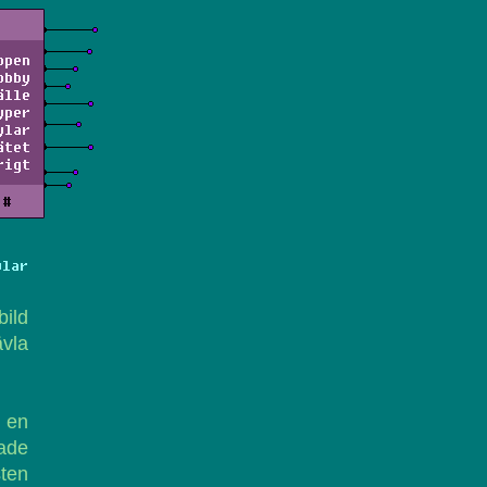
ppen
obby
älle
yper
ylar
ätet
rigt
#
ylar
bild
vla
h en
rade
sten