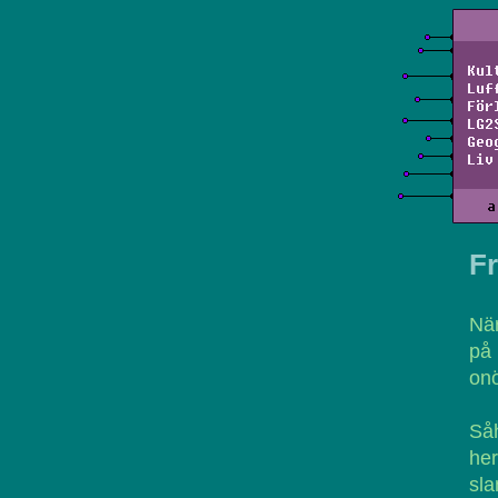
Kul
Luf
För
LG2
Geo
Liv
a
F
När
på
onö
Såh
her
sla