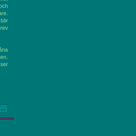
 och
are.
lir
brev
åna
ken.
 ser
a..