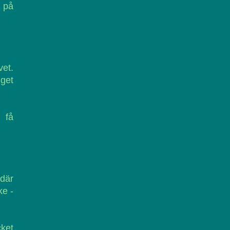
n på
vet.
nget
 få
där
ke -
ket