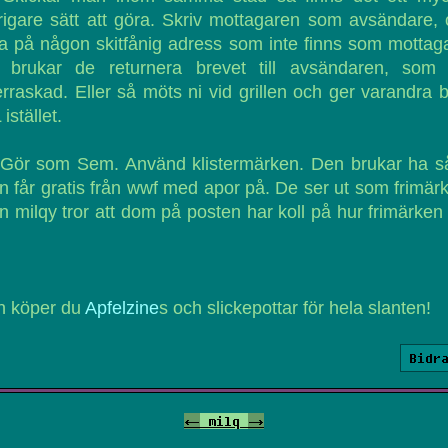
rigare sätt att göra. Skriv mottagaren som avsändare,
ta på någon skitfånig adress som inte finns som mottag
 brukar de returnera brevet till avsändaren, som b
rraskad. Eller så möts ni vid grillen och ger varandra 
 istället.
Gör som Sem. Använd klistermärken. Den brukar ha s
 får gratis från wwf med apor på. De ser ut som frimär
 milqy tror att dom på posten har koll på hur frimärken
n köper du
Apfelzine
s och slickepottar för hela slanten!
Bidr
<-
milq
->