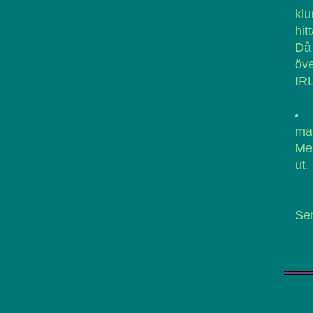
klu
hit
Då
öve
IRL
man
Men
ut.
Se