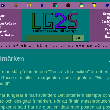
Kro
tur
H
f
Samh
lustelser
T
S
Pr
grafi
N
 o Natur
Öv
b
c
d
e
f
g
h
i
j
k
l
m
n
o
p
q
r
s
t
u
v
w
x
y
z
å
ä
ö
rimärken
Pr
 man slår på frimärken i "Rocco´s fria lexikon" är det en 
 Rocco´s mjälte i marginalen som signalerar "Helt jä
digt".
är fungerar frimärksvärlden: Det sitter fem slampor oc
re och designar frimärken. För att få sin massproduce
mpkonst såld har de gjort en deal med posten att po