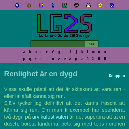
a
b
c
d
e
f
g
h
i
j
k
l
m
n
o
p
q
r
s
t
u
v
w
x
y
z
å
ä
ö
#
Renlighet är en dygd
Kroppen
Vissa skulle påstå att det är skitskönt att vara ren -
eller iallafall känna sig ren.
Själv tycker jag definitivt att det känns fräscht att
känna sig ren. Om man tillexempel har spenderat
två dygn på
arvikafestivalen
är det superbra att ta en
dusch, borsta tänderna, peta sig med tops i öronen