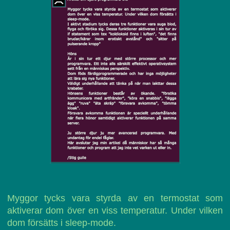
Myggor tycks vara styrda av en termostat som
aktiverar dom över en viss temperatur. Under vilken
dom försätts i sleep-mode.