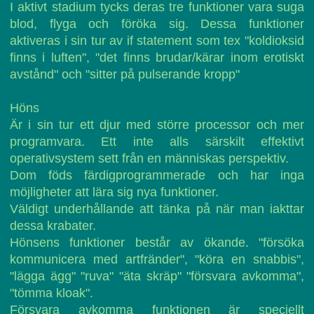
I aktivt stadium tycks deras tre funktioner vara suga
blod, flyga och föröka sig. Dessa funktioner
aktiveras i sin tur av if statement som tex "koldioksid
finns i luften", "det finns brudar/kärar inom erotiskt
avstånd" och "sitter på pulserande kropp"
Höns
Är i sin tur ett djur med större processor och mer
programvara. Ett inte alls särskilt effektivt
operativsystem sett från en människas perspektiv.
Dom föds färdigprogrammerade och har inga
möjligheter att lära sig nya funktioner.
Väldigt underhållande att tänka på när man iakttar
dessa krabater.
Hönsens funktioner består av ökande. "försöka
kommunicera med artfränder", "köra en snabbis",
"lägga ägg" "ruva" "äta skräp" "försvara avkomma",
"tömma kloak".
Försvara avkomma funktionen är speciellt