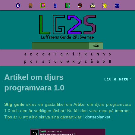
a
b
c
d
e
f
g
h
i
j
k
l
m
n
o
p
q
r
s
t
u
v
w
x
y
z
å
ä
ö
#
Artikel om djurs
Liv o Natur
programvara 1.0
Stig guile
skrev en gästartikel om Artikel om djurs programvara
1.0 och den är verkligen läsbar! Nu får den vara med på internet.
Tips är ju att alltid skriva sina gästartiklar i
klotterplanket
.