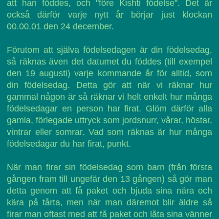
att han föddes, och "före Kishti födelse". Det är
också därför varje nytt år börjar just klockan
00.00.01 den 24 december.
Förutom att själva födelsedagen är din födelsedag,
så räknas även det datumet du föddes (till exempel
den 19 augusti) varje kommande år för alltid, som
din födelsedag. Detta gör att när vi räknar hur
gammal någon är så räknar vi helt enkelt hur många
födelsedagar en person har firat. Glöm därför alla
gamla, förlegade uttryck som jordsnurr, vårar, höstar,
vintrar eller somrar. Vad som räknas är hur många
födelsedagar du har firat, punkt.
När man firar sin födelsedag som barn (från första
gången fram till ungefär den 13 gången) så gör man
detta genom att få paket och bjuda sina nära och
kära på tårta, men när man däremot blir äldre så
firar man oftast med att få paket och låta sina vänner