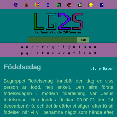
a
b
c
d
e
f
g
h
i
j
k
l
m
n
o
p
q
r
s
t
u
v
w
x
y
z
å
ä
ö
#
Födelsedag
Liv o Natur
Begreppet "födelsedag" innebär den dag en viss
person är född, helt enkelt. Den allra första
födelsedagen i modern tideräkning var Jesus
födelsedag. Han föddes klockan 00.00.01 den 24
december år 0, och det är därför vi säger "efter Kristi
födelse" när vi vill benämna något som hände efter