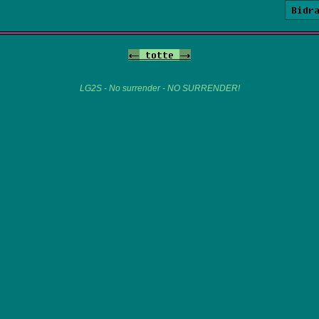
Bidr
<-
totte
->
LG2S - No surrender - NO SURRENDER!