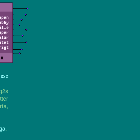
ppen
obby
älle
yper
ylar
ätet
rigt
#
LG2S
lg2s
tter
rta,
ga
.