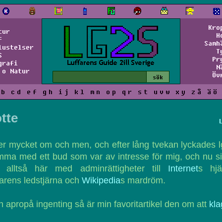
Kro
tur
H
f
Samh
lustelser
T
S
Pr
grafi
N
 o Natur
Öv
b
c
d
e
f
g
h
i
j
k
l
m
n
o
p
q
r
s
t
u
v
w
x
y
z
å
ä
ö
tte
er mycket om och men, och efter lång tvekan lyckades 
ma med ett bud som var av intresse för mig, och nu si
g alltså här med adminrättigheter till
Internet
s hjä
farens ledstjärna och
Wikipedia
s mardröm.
 apropå ingenting så är min favoritartikel den om att
kla