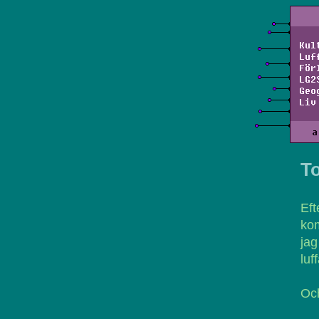
Kul
Luf
För
LG2
Geo
Liv
a
To
Eft
kom
ja
luf
Och