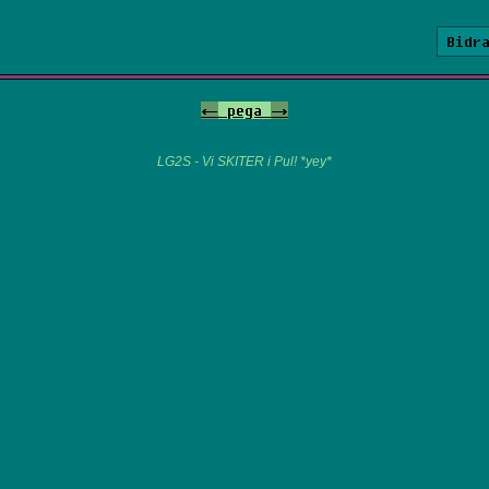
Bidr
<-
pega
->
LG2S - Vi SKITER i Pul! *yey*