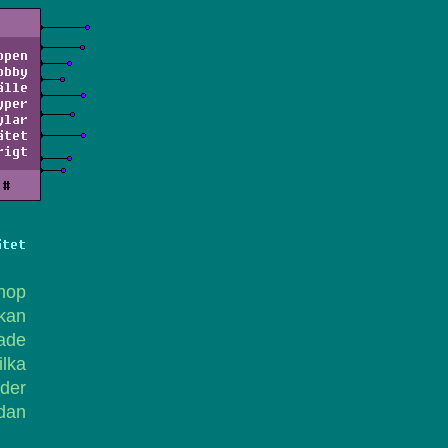
ppen
obby
älle
yper
ylar
ätet
rigt
#
ätet
hop
 kan
kade
ilka
eder
idan