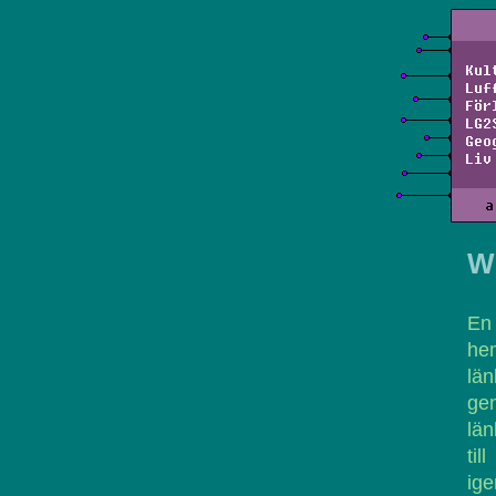
Kul
Luf
För
LG2
Geo
Liv
a
W
En
hem
län
gen
län
til
ige