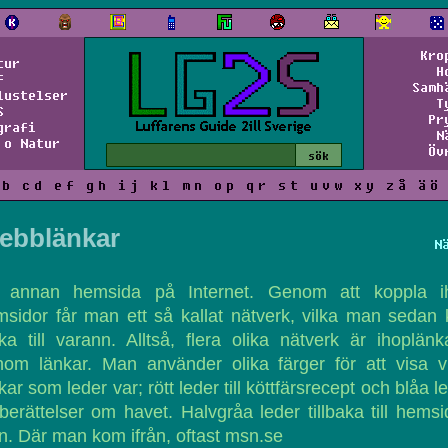
Kro
tur
H
f
Samh
lustelser
T
S
Pr
grafi
N
 o Natur
Öv
b
c
d
e
f
g
h
i
j
k
l
m
n
o
p
q
r
s
t
u
v
w
x
y
z
å
ä
ö
ebblänkar
N
 annan hemsida på Internet. Genom att koppla i
sidor får man ett så kallat nätverk, vilka man sedan
ka till varann. Alltså, flera olika nätverk är ihoplän
om länkar. Man använder olika färger för att visa v
kar som leder var; rött leder till köttfärsrecept och blåa l
l berättelser om havet. Halvgråa leder tillbaka till hems
n. Där man kom ifrån, oftast msn.se