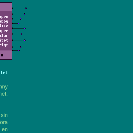
ppen
obby
älle
yper
ylar
ätet
rigt
#
ätet
nny
het,
 sin
göra
d en