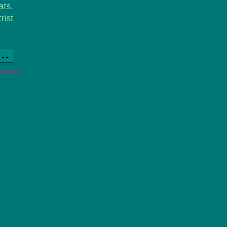
ts.
rist
a..