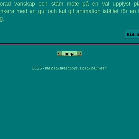
rlorad vänskap och stäm möte på en väl upplyst pla
nkera med en gul och kul gif animation istället för en t
g.
Bidr
<-
pega
->
LG2S - the backstreet boys is back hell yeah