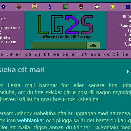
Kro
tur
H
f
Samh
lustelser
T
S
Pr
grafi
N
 o Natur
Öv
b
c
d
e
f
g
h
i
j
k
l
m
n
o
p
q
r
s
t
u
v
w
x
y
z
å
ä
ö
icka ett mail
N
m flesta mail hamnar förr eller senare hos Joh
eluba, om du inte skickar din e-post till någon myndig
breven istället hamnar hos Enok Babeluba.
ersom Johnny Babeluba ofta är upptagen med att rensa
ox från
webblänkar
och plugga så är det bästa du kan 
ället att maila någon annan du känner. Ta kontakt me