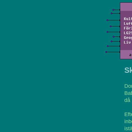
Kul
Luf
För
LG2
Geo
Liv
a
Sk
Do
Bab
då 
Eft
inb
ist