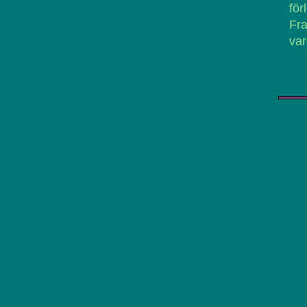
fö
Fra
var