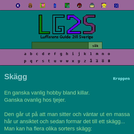
a
b
c
d
e
f
g
h
i
j
k
l
m
n
o
p
q
r
s
t
u
v
w
x
y
z
å
ä
ö
#
Skägg
Kroppen
En ganska vanlig hobby bland killar.
Ganska ovanlig hos tjejer.
Den går ut på att man sitter och väntar ut en massa
hår ur ansiktet och sedan formar det till ett skägg...
Man kan ha flera olika sorters skägg: