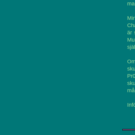
map
Mi
Ch
är
Mus
sjä
Om 
sku
Pr
sku
mån
Inf