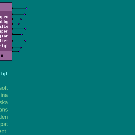
ppen
obby
älle
yper
ylar
ätet
rigt
#
rigt
soft
Mina
ska
tans
lden
ppat
ent-