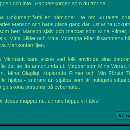
pen och inte i Papperskorgen som du trodde.
na Dokument-familjen påminner lite om 60-talets brut
arles Manson och hans glada gäng där just Mina Dokum
 som herr Manson själv och mappar som Mina Filmer, 
ik, Mina Bilder och Mina Mottagna Filer tillsammans bi
lva Mansonfamiljen.
Microsoft bara visste vad folk använde sina datorer 
lle det se lite annorlunda ut. Mappar som Mina Warez,
0n, Mina Olagligt Kopierade Filmer och Min Första T
lle hjälpa - snarare än stjälpa som är nulägets situati
ga sköna personer på cybernätet.
ör dessa mappar nu, annars höppe vi i älva!
Bidr