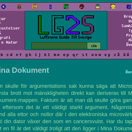
Kro
tur
H
f
Samh
lustelser
T
S
Pr
grafi
N
 o Natur
Öv
b
c
d
e
f
g
h
i
j
k
l
m
n
o
p
q
r
s
t
u
v
w
x
y
z
å
ä
ö
ina Dokument
Öv
 skulle för argumentations sak kunna säga att Micro
rsta brott mot mänskligheten direkt kan deriveras till 
kument-mappen. Faktum är att man då skulle göra gan
t eftersom det är ett väldigt starkt argument. Någons
nd alla ettor och nollor där i den elektroniska microvär
ti din dator växer den som en cancersvulst. Har du ta
t en fil är det väldigt troligt att den ligger i Mina Dokum