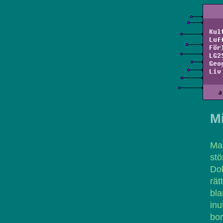
Kul
Luf
För
LG2
Geo
Liv
a
M
Man
stö
Do
rät
bla
inu
bor