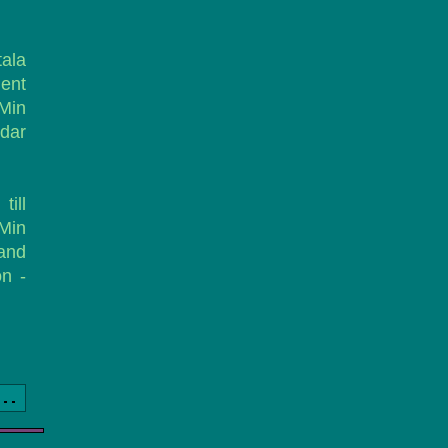
ala
ent
Min
ldar
till
 Min
and
on -
a..