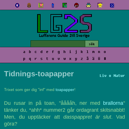
a
b
c
d
e
f
g
h
i
j
k
l
m
n
o
p
q
r
s
t
u
v
w
x
y
z
å
ä
ö
#
Tidnings-toapapper
Liv o Natur
Trixet som ger dig "inf" med
toapapper
!
Du rusar in på toan, "ååååh, ner med
brallorna
"
tänker du, *ahh* nummer2 går ordagrant skitsnabbt!
Men, du upptäcker att
dasspappret är slut
. Vad
göra?