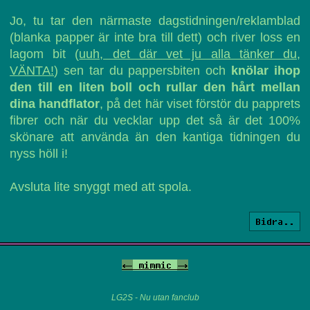
Jo, tu tar den närmaste dagstidningen/reklamblad
(blanka papper är inte bra till dett) och river loss en
lagom bit (
uuh, det där vet ju alla tänker du,
VÄNTA!
) sen tar du pappersbiten och
knölar ihop
den till en liten boll och rullar den hårt mellan
dina handflator
, på det här viset förstör du papprets
fibrer och när du vecklar upp det så är det 100%
skönare att använda än den kantiga tidningen du
nyss höll i!
Avsluta lite snyggt med att spola.
Bidra..
<-
mimmic
->
LG2S - Nu utan fanclub