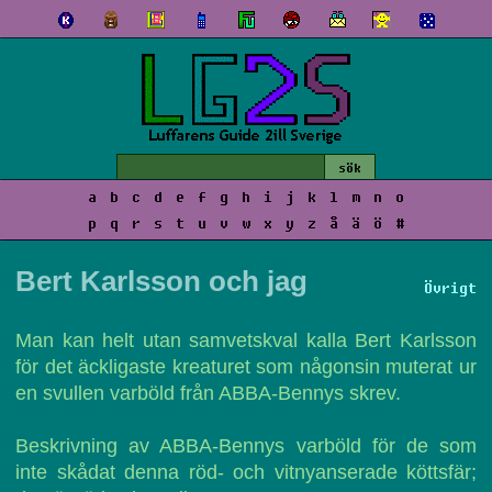
a
b
c
d
e
f
g
h
i
j
k
l
m
n
o
p
q
r
s
t
u
v
w
x
y
z
å
ä
ö
#
Bert Karlsson och jag
Övrigt
Man kan helt utan samvetskval kalla Bert Karlsson
för det äckligaste kreaturet som någonsin muterat ur
en svullen varböld från ABBA-Bennys skrev.
Beskrivning av ABBA-Bennys varböld för de som
inte skådat denna röd- och vitnyanserade köttsfär;