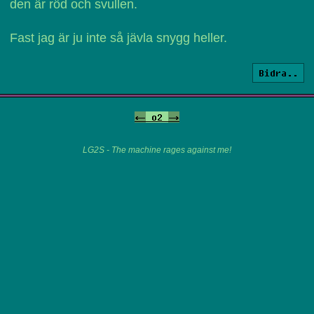
den är röd och svullen.
Fast jag är ju inte så jävla snygg heller.
Bidra..
<-
o2
->
LG2S - The machine rages against me!