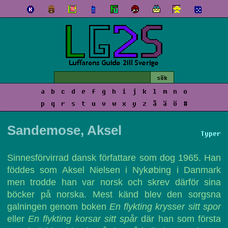
a
b
c
d
e
f
g
h
i
j
k
l
m
n
o
p
q
r
s
t
u
v
w
x
y
z
å
ä
ö
#
Sandemose, Aksel
Typer
Sinnesförvirrad dansk författare som dog 1965. Han
föddes som Aksel Nielsen i Nykøbing i Danmark
men trodde han var norsk och skrev därför sina
böcker på norska. Mest känd blev den sorgsna
galningen genom boken
En flykting krysser sitt spor
eller
En flykting korsar sitt spår
där han som första