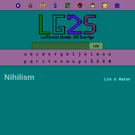
a
b
c
d
e
f
g
h
i
j
k
l
m
n
o
p
q
r
s
t
u
v
w
x
y
z
å
ä
ö
#
Nihilism
Liv o Natur