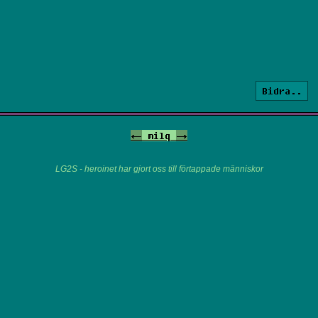
Bidra..
<-
milq
->
LG2S - heroinet har gjort oss till förtappade människor